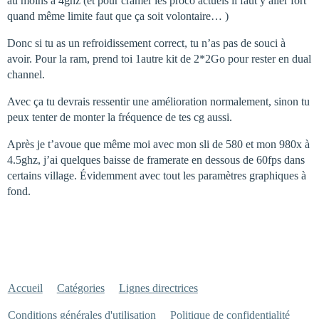
au moins à 4ghz (et pour cramer les proco actuels il faut y aller fort
quand même limite faut que ça soit volontaire… )
Donc si tu as un refroidissement correct, tu n’as pas de souci à
avoir. Pour la ram, prend toi 1autre kit de 2*2Go pour rester en dual
channel.
Avec ça tu devrais ressentir une amélioration normalement, sinon tu
peux tenter de monter la fréquence de tes cg aussi.
Après je t’avoue que même moi avec mon sli de 580 et mon 980x à
4.5ghz, j’ai quelques baisse de framerate en dessous de 60fps dans
certains village. Évidemment avec tout les paramètres graphiques à
fond.
Accueil
Catégories
Lignes directrices
Conditions générales d'utilisation
Politique de confidentialité