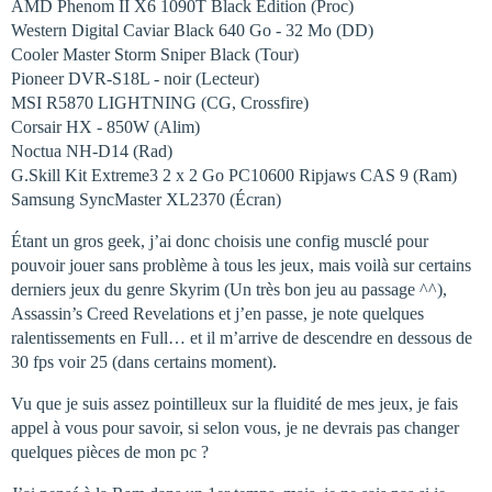
AMD Phenom II X6 1090T Black Edition (Proc)
Western Digital Caviar Black 640 Go - 32 Mo (DD)
Cooler Master Storm Sniper Black (Tour)
Pioneer DVR-S18L - noir (Lecteur)
MSI R5870 LIGHTNING (CG, Crossfire)
Corsair HX - 850W (Alim)
Noctua NH-D14 (Rad)
G.Skill Kit Extreme3 2 x 2 Go PC10600 Ripjaws CAS 9 (Ram)
Samsung SyncMaster XL2370 (Écran)
Étant un gros geek, j’ai donc choisis une config musclé pour
pouvoir jouer sans problème à tous les jeux, mais voilà sur certains
derniers jeux du genre Skyrim (Un très bon jeu au passage ^^),
Assassin’s Creed Revelations et j’en passe, je note quelques
ralentissements en Full… et il m’arrive de descendre en dessous de
30 fps voir 25 (dans certains moment).
Vu que je suis assez pointilleux sur la fluidité de mes jeux, je fais
appel à vous pour savoir, si selon vous, je ne devrais pas changer
quelques pièces de mon pc ?