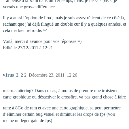
J’ai pensé à la Ram dans un 1er temps, mais, je ne sais pas si je
verrais une grosse différence…
Il y a aussi l’option de l’o/c, mais je suis assez réticent de ce côté là,
sachant que j’ai déjà flingué un double cur il y a quelques années, et
cela ma bien refroidis ^^
Voilà, merci d’avance pour vos réponses =)
Edité le 23/12/2011 à 12:21
v1rus_2_2
2
Décembre 23, 2011, 12:26
micro-stuttering? Dans ce cas, à moins de prendre une troisième
carte graphique ou désactiver le crossfire, ya pas grand chose à faire
ram: à 8Go de ram et avec une carte graphique, sa peut permettre
d’éliminer certain bug visuel et diminuer les drops de fps (voir
même un léger gain de fps)