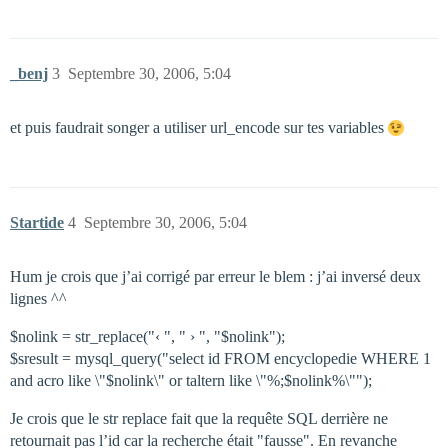
_benj
3
Septembre 30, 2006, 5:04
et puis faudrait songer a utiliser url_encode sur tes variables
Startide
4
Septembre 30, 2006, 5:04
Hum je crois que j’ai corrigé par erreur le blem : j’ai inversé deux
lignes ^^
$nolink = str_replace("‹ ", " › ", "$nolink");
$sresult = mysql_query("select id FROM encyclopedie WHERE 1
and acro like \"$nolink\" or taltern like \"%;$nolink%\"");
Je crois que le str replace fait que la requête SQL derrière ne
retournait pas l’id car la recherche était "fausse". En revanche