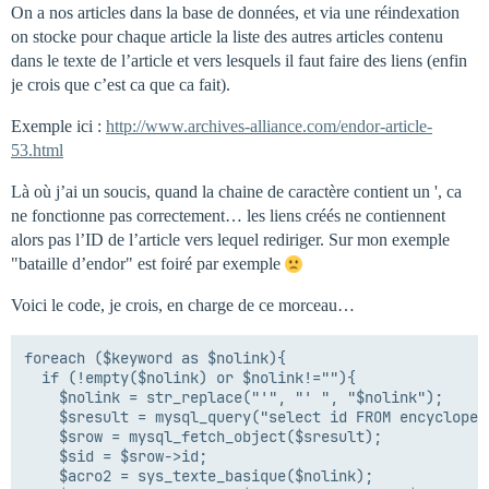
On a nos articles dans la base de données, et via une réindexation
on stocke pour chaque article la liste des autres articles contenu
dans le texte de l’article et vers lesquels il faut faire des liens (enfin
je crois que c’est ca que ca fait).
Exemple ici :
http://www.archives-alliance.com/endor-article-
53.html
Là où j’ai un soucis, quand la chaine de caractère contient un ', ca
ne fonctionne pas correctement… les liens créés ne contiennent
alors pas l’ID de l’article vers lequel rediriger. Sur mon exemple
"bataille d’endor" est foiré par exemple
Voici le code, je crois, en charge de ce morceau…
foreach ($keyword as $nolink){

  if (!empty($nolink) or $nolink!=""){

    $nolink = str_replace("'", "' ", "$nolink");

    $sresult = mysql_query("select id FROM encycloped
    $srow = mysql_fetch_object($sresult);

    $sid = $srow->id;

    $acro2 = sys_texte_basique($nolink);
