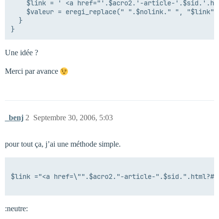
    $link = ' <a href="'.$acro2.'-article-'.$sid.'.ht
    $valeur = eregi_replace(" ".$nolink." ", "$link", 
  }

Une idée ?
Merci par avance
_benj
2
Septembre 30, 2006, 5:03
pour tout ça, j’ai une méthode simple.
$link ="<a href=\"".$acro2."-article-".$sid.".html?#3
:neutre: