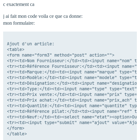
c exactement ca
j ai fait mon code voila ce que ca donne:
mon formulaire:
Ajout d'un article:

<table>

<form name="form3" method="post" action="">

<tr><td>Nom Fournisseur:</td><td><input name="nom" ty
<tr><td>Référence Fournisseur:</td><td><input name="r
<tr><td>Marque:</td><td><input name="marque" type="te
<tr><td>Modèle:</td><td><input name="modele" type="te
<tr><td>Désignation:</td><td><input name="designation
<tr><td>Type:</td><td><input name="type" type="text" 
<tr><td>Prix vente:</td><td><input name="prix" type="
<tr><td>Prix achat:</td><td><input name="prix_ach" ty
<tr><td>Quantité:</td><td><input name="quantite" type
<tr><td>Référence pilat:</td><td><input name="ref" ty
<tr><td>Neuf:</td><td><select name="etat"><option>Oui
<tr><td><input type="submit" name="ajout" value="Ajout
</form>

</table>
