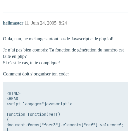
hellmaster
11
Juin 24, 2005, 8:24
Oula, nan, ne melange surtout pas le Javascript et le php lol!
Je n’ai pas bien compris; Ta fonction de génération du numéro est
faite en php?
Si c’est le cas, tu te complique!
Comment doit s’organiser ton code:
<HTML>

<HEAD

<sript langage="javascript">

function fonction(reff)

{

document.forms["form3"].elements["ref"].value=ref;

}
