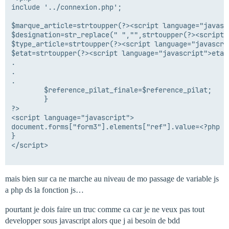
include '../connexion.php';

$marque_article=strtoupper(?><script language="javasc
$designation=str_replace(" ","",strtoupper(?><script 
$type_article=strtoupper(?><script language="javascri
$etat=strtoupper(?><script language="javascript">etat<
.

.

.

        $reference_pilat_finale=$reference_pilat;

        }

?>

<script language="javascript">

document.forms["form3"].elements["ref"].value=<?php p
}

</script>

mais bien sur ca ne marche au niveau de mo passage de variable js
a php ds la fonction js…
pourtant je dois faire un truc comme ca car je ne veux pas tout
developper sous javascript alors que j ai besoin de bdd