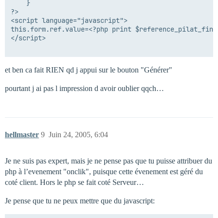
	}

?>

<script language="javascript">

this.form.ref.value=<?php print $reference_pilat_final
</script>

et ben ca fait RIEN qd j appui sur le bouton "Générer"
pourtant j ai pas l impression d avoir oublier qqch…
hellmaster
9
Juin 24, 2005, 6:04
Je ne suis pas expert, mais je ne pense pas que tu puisse attribuer du
php à l’evenement "onclik", puisque cette évenement est géré du
coté client. Hors le php se fait coté Serveur…
Je pense que tu ne peux mettre que du javascript: