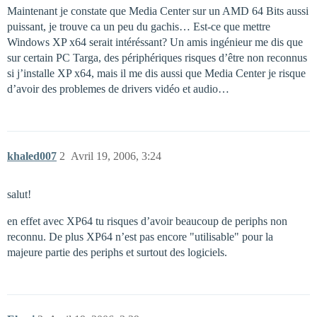
 &nbsp; &nbsp;* 1 x port parallèle

Maintenant je constate que Media Center sur un AMD 64 Bits aussi
 &nbsp; &nbsp;* 4 x sortie audio &#40;AC97 8 canaux&#4
puissant, je trouve ca un peu du gachis… Est-ce que mettre
 &nbsp; &nbsp;* 1 x sortie numérique SPDIF &#40;RCA&#4
Windows XP x64 serait intéréssant? Un amis ingénieur me dis que
 &nbsp; &nbsp;* 1 x sortie SPDIF &#40; optique&#41;

 &nbsp; &nbsp;* 1 x entrée ligne

sur certain PC Targa, des périphériques risques d’être non reconnus
 &nbsp; &nbsp;* 1 x entrée micro

si j’installe XP x64, mais il me dis aussi que Media Center je risque
 &nbsp; &nbsp;* 1 x VGA

d’avoir des problemes de drivers vidéo et audio…
 &nbsp; &nbsp;* 1 x DVI-I

 &nbsp; &nbsp;* 1 x sortie Composite

 &nbsp; &nbsp;* 1 x sortie S-Vidéo

 &nbsp; &nbsp;* 1 x Firewire IEE 1394

 &nbsp; &nbsp;* 1 x entrée antenne TV analogique et TN
khaled007
2
Avril 19, 2006, 3:24
 &nbsp; &nbsp;* 1 x entrée antenne FM

 &nbsp; &nbsp;* 1 x sortie composants

salut!
 &nbsp; &nbsp;* Pack logiciel ultra complet &#58;

 &nbsp; &nbsp;* Microsoft® Windows® Xp Média Centrer E
en effet avec XP64 tu risques d’avoir beaucoup de periphs non
 &nbsp; &nbsp;* Microsoft® Works Suite 2006® OEM

 &nbsp; &nbsp;* [NERO](http://www.clubic.com/telechar
reconnu. De plus XP64 n’est pas encore "utilisable" pour la
 &nbsp; &nbsp;* Cyberlink PowerDirector  4 OEM &#40;v
majeure partie des periphs et surtout des logiciels.
 &nbsp; &nbsp;* eTrust7 antivirus OEM &#40;avec 90 jo
 &nbsp; &nbsp;* AudioJack 2.0 OEM

 &nbsp; &nbsp;* Chipdrive SIMM Manager Pro Version3.3

 &nbsp; &nbsp;* Jeux &#58; Microsoft® Age of Mythologi
 &nbsp; &nbsp;* AOL 9.0 