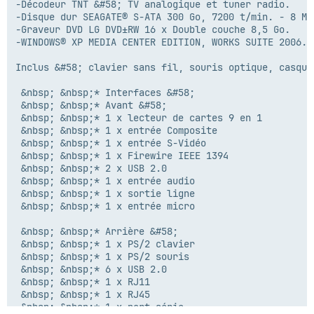
-Décodeur TNT &#58; TV analogique et tuner radio.

-Disque dur SEAGATE® S-ATA 300 Go, 7200 t/min. - 8 Mo 
-Graveur DVD LG DVD±RW 16 x Double couche 8,5 Go.

-WINDOWS® XP MEDIA CENTER EDITION, WORKS SUITE 2006. 

Inclus &#58; clavier sans fil, souris optique, casque
 &nbsp; &nbsp;* Interfaces &#58;

 &nbsp; &nbsp;* Avant &#58;

 &nbsp; &nbsp;* 1 x lecteur de cartes 9 en 1

 &nbsp; &nbsp;* 1 x entrée Composite

 &nbsp; &nbsp;* 1 x entrée S-Vidéo

 &nbsp; &nbsp;* 1 x Firewire IEEE 1394

 &nbsp; &nbsp;* 2 x USB 2.0

 &nbsp; &nbsp;* 1 x entrée audio

 &nbsp; &nbsp;* 1 x sortie ligne

 &nbsp; &nbsp;* 1 x entrée micro

 &nbsp; &nbsp;* Arrière &#58;

 &nbsp; &nbsp;* 1 x PS/2 clavier

 &nbsp; &nbsp;* 1 x PS/2 souris

 &nbsp; &nbsp;* 6 x USB 2.0

 &nbsp; &nbsp;* 1 x RJ11

 &nbsp; &nbsp;* 1 x RJ45

 &nbsp; &nbsp;* 1 x port série
