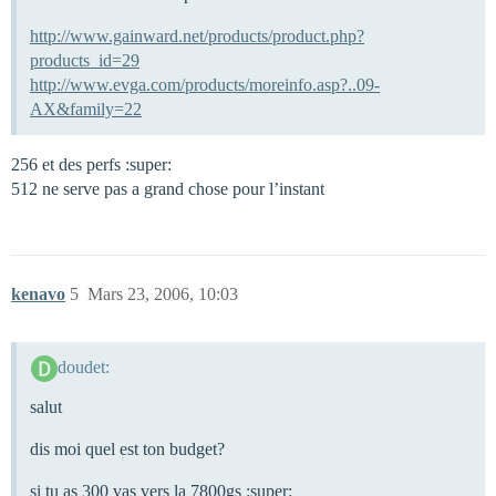
http://www.gainward.net/products/product.php?
products_id=29
http://www.evga.com/products/moreinfo.asp?..09-
AX&family=22
256 et des perfs :super:
512 ne serve pas a grand chose pour l’instant
kenavo
5
Mars 23, 2006, 10:03
doudet:
salut
dis moi quel est ton budget?
si tu as 300 vas vers la 7800gs :super: