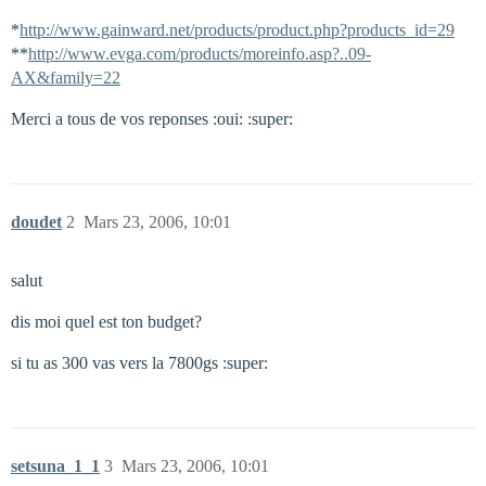
*
http://www.gainward.net/products/product.php?products_id=29
**
http://www.evga.com/products/moreinfo.asp?..09-
AX&family=22
Merci a tous de vos reponses :oui: :super:
doudet
2
Mars 23, 2006, 10:01
salut
dis moi quel est ton budget?
si tu as 300 vas vers la 7800gs :super:
setsuna_1_1
3
Mars 23, 2006, 10:01