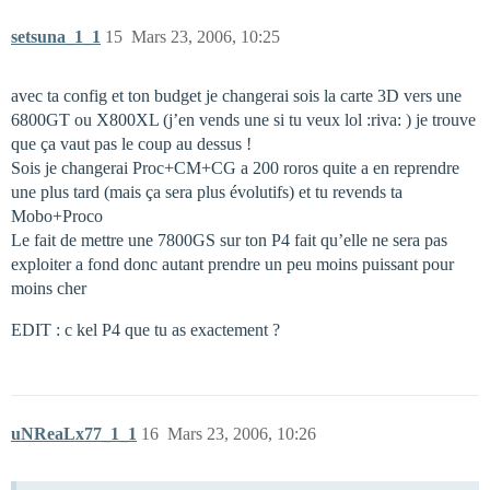
setsuna_1_1
15
Mars 23, 2006, 10:25
avec ta config et ton budget je changerai sois la carte 3D vers une
6800GT ou X800XL (j’en vends une si tu veux lol :riva: ) je trouve
que ça vaut pas le coup au dessus !
Sois je changerai Proc+CM+CG a 200 roros quite a en reprendre
une plus tard (mais ça sera plus évolutifs) et tu revends ta
Mobo+Proco
Le fait de mettre une 7800GS sur ton P4 fait qu’elle ne sera pas
exploiter a fond donc autant prendre un peu moins puissant pour
moins cher
EDIT : c kel P4 que tu as exactement ?
uNReaLx77_1_1
16
Mars 23, 2006, 10:26