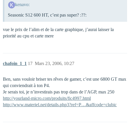
kenavo:
Seasonic S12 600 HT, c’est pas super? :??:
vue le prix de l’alim et de la carte graphique, j’aurai laisser la
priorité au cpu et carte mere
chafoin_1_1
17
Mars 23, 2006, 10:27
Ben, sans vouloir briser tes rêves de gamer, c’est une 6800 GT max
qui conviendrait à ton P4.
Je serais toi, je n’investirais pas trop dans de l’AGP, max 250 
http://yourland-micro.com/produits/fic4997.html
http://www.materiel.net/details.php3?ref=P…&affcode=clubic