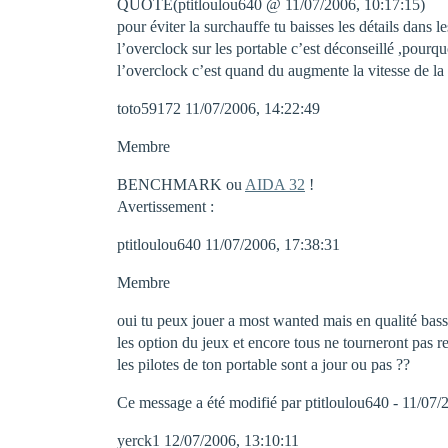
QUOTE(ptitloulou640 @ 11/07/2006, 10:17:15)
pour éviter la surchauffe tu baisses les détails dans 
l’overclock sur les portable c’est déconseillé ,pourq
l’overclock c’est quand du augmente la vitesse de la 
toto59172 11/07/2006, 14:22:49
Membre
BENCHMARK ou
AIDA 32
!
Avertissement :
ptitloulou640 11/07/2006, 17:38:31
Membre
oui tu peux jouer a most wanted mais en qualité basse
les option du jeux et encore tous ne tourneront pas re
les pilotes de ton portable sont a jour ou pas ??
Ce message a été modifié par ptitloulou640 - 11/07/
yerck1 12/07/2006, 13:10:11