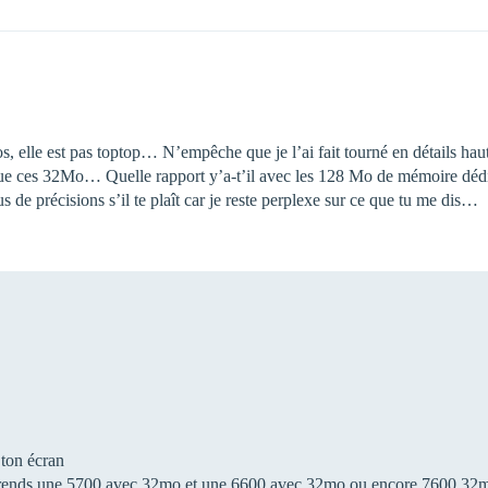
gros, elle est pas toptop… N’empêche que je l’ai fait tourné en détail
que ces 32Mo… Quelle rapport y’a-t’il avec les 128 Mo de mémoire dédi
de précisions s’il te plaît car je reste perplexe sur ce que tu me dis…
e ton écran
prends une 5700 avec 32mo et une 6600 avec 32mo ou encore 7600 32mo (