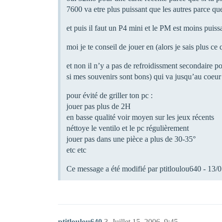
7600 va etre plus puissant que les autres parce que
et puis il faut un P4 mini et le PM est moins puis
moi je te conseil de jouer en (alors je sais plus 
et non il n’y a pas de refroidissment secondaire pou
si mes souvenirs sont bons) qui va jusqu’au coeur
pour évité de griller ton pc :
jouer pas plus de 2H
en basse qualité voir moyen sur les jeux récents
néttoye le ventilo et le pc régulièrement
jouer pas dans une pièce a plus de 30-35°
etc etc
Ce message a été modifié par ptitloulou640 - 13/
ptitloulou640
3
Juillet 15, 2006, 9:45