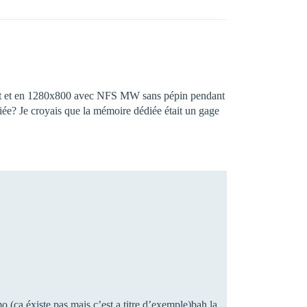
s haut et en 1280x800 avec NFS MW sans pépin pendant
ée? Je croyais que la mémoire dédiée était un gage
ça éxiste pas mais c’est a titre d’exemple)bah la