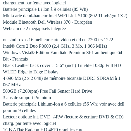
chargement par fente avec logiciel
Batterie principale Li-Ion à 9 cellules (85 Wh)
Mini-carte demi-hauteur Intel WiFi Link 5100 (802.11 a/b/g/n 1X2)
Module Bluetooth Dell Wireless 370 - Européen
Webcam de 2 mégapixels intégrée
ou studio xps 16 meilleur carte video et dd en 7200 trs 1222 
Intel® Core 2 Duo P8600 (2,4 GHz, 3 Mo, 1 066 MHz)
Windows Vista® Édition Familiale Premium SP1 authentique 64
Bit - Français
Black Leather back cover : 15.6" (inch) Truelife 1080p Full HD
WLED Edge to Edge Display
4 096 Mo (2 x 2 048) de mémoire bicanale DDR3 SDRAM à 1
067 MHz
500GB (7,200rpm) Free Fall Sensor Hard Drive
3 ans de support Premium
Batterie principale Lithium-Ion à 6 cellules (56 Wh) voir avec dell
pour un 9 cellules
Lecteur optique int. DVD+/-RW (lecture & écriture DVD & CD)
charg. par fente avec logiciel
1GB ATI® Radeon HD 4670 graphics card