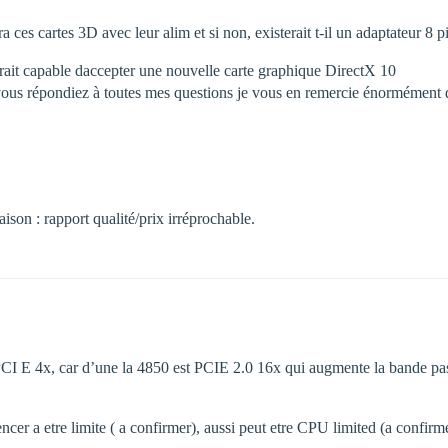
es cartes 3D avec leur alim et si non, existerait t-il un adaptateur 8 pin
ait capable daccepter une nouvelle carte graphique DirectX 10
ous répondiez à toutes mes questions je vous en remercie énormément da
son : rapport qualité/prix irréprochable.
PCI E 4x, car d’une la 4850 est PCIE 2.0 16x qui augmente la bande pa
r a etre limite ( a confirmer), aussi peut etre CPU limited (a confirme