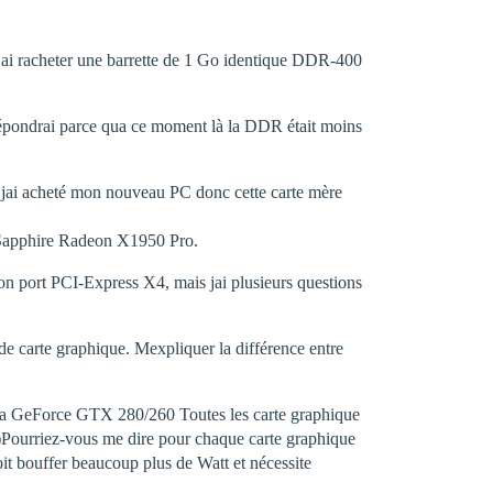
t jai racheter une barrette de 1 Go identique DDR-400
répondrai parce qua ce moment là la DDR était moins
ou jai acheté mon nouveau PC donc cette carte mère
 Sapphire Radeon X1950 Pro.
mon port PCI-Express X4, mais jai plusieurs questions
 de carte graphique. Mexpliquer la différence entre
dia GeForce GTX 280/260 Toutes les carte graphique
)Pourriez-vous me dire pour chaque carte graphique
t bouffer beaucoup plus de Watt et nécessite