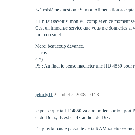
3- Troisième question : Si mon Alimentation acceptera c
4-En fait savoir si mon PC complet en ce moment ser
Cest un immense service que vous me donneriez si v
lire mon sujet.
Merci beaucoup davance.
Lucas
^ ^)
PS : Au final je pense macheter une HD 4850 pour rai
jehuty11
2
Juillet 2, 2008, 10:53
je pense que ta HD4850 va etre bridée par ton port 
et de Deux, ils est en 4x au lieu de 16x.
En plus la bande passante de ta RAM va etre commence