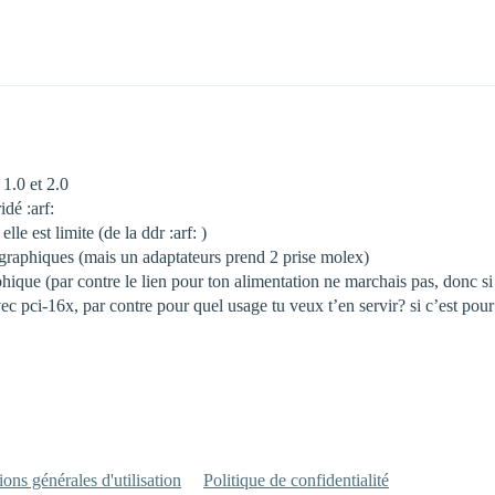
 1.0 et 2.0
dé :arf:
lle est limite (de la ddr :arf: )
s graphiques (mais un adaptateurs prend 2 prise molex)
phique (par contre le lien pour ton alimentation ne marchais pas, donc 
ec pci-16x, par contre pour quel usage tu veux t’en servir? si c’est pou
ons générales d'utilisation
Politique de confidentialité