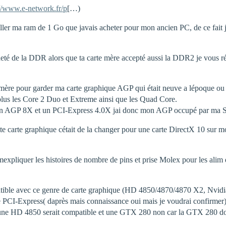
://www.e-network.fr/p
[…)
spiller ma ram de 1 Go que javais acheter pour mon ancien PC, de ce fai
cheté de la DDR alors que ta carte mère accepté aussi la DDR2 je vous 
arte mère pour garder ma carte graphique AGP qui était neuve a lépoque 
plus les Core 2 Duo et Extreme ainsi que les Quad Core.
 un AGP 8X et un PCI-Express 4.0X jai donc mon AGP occupé par ma
ette carte graphique cétait de la changer pour une carte DirectX 10 sur 
 mexpliquer les histoires de nombre de pins et prise Molex pour les alim
patible avec ce genre de carte graphique (HD 4850/4870/4870 X2, Nvi
 PCI-Express( daprès mais connaissance oui mais je voudrai confirmer
i une HD 4850 serait compatible et une GTX 280 non car la GTX 280 doi