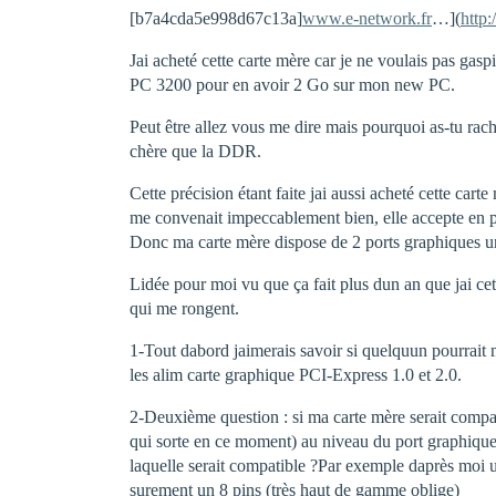
[b7a4cda5e998d67c13a]
www.e-network.fr
…](
http
Jai acheté cette carte mère car je ne voulais pas ga
PC 3200 pour en avoir 2 Go sur mon new PC.
Peut être allez vous me dire mais pourquoi as-tu ra
chère que la DDR.
Cette précision étant faite jai aussi acheté cette c
me convenait impeccablement bien, elle accepte en 
Donc ma carte mère dispose de 2 ports graphiques
Lidée pour moi vu que ça fait plus dun an que jai c
qui me rongent.
1-Tout dabord jaimerais savoir si quelquun pourrait
les alim carte graphique PCI-Express 1.0 et 2.0.
2-Deuxième question : si ma carte mère serait com
qui sorte en ce moment) au niveau du port graphique
laquelle serait compatible ?Par exemple daprès mo
surement un 8 pins (très haut de gamme oblige)