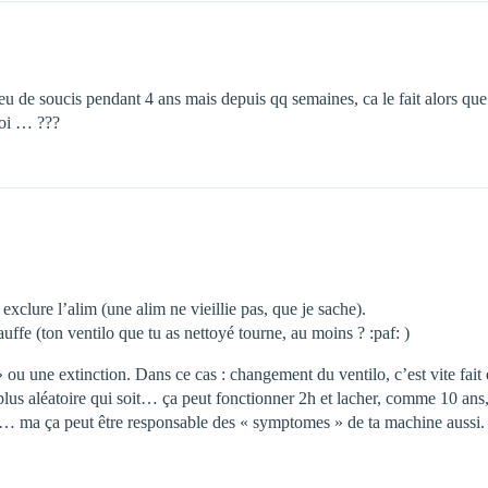
 eu de soucis pendant 4 ans mais depuis qq semaines, ca le fait alors q
uoi … ???
exclure l’alim (une alim ne vieillie pas, que je sache).
auffe (ton ventilo que tu as nettoyé tourne, au moins ? :paf: )
» ou une extinction. Dans ce cas : changement du ventilo, c’est vite fait
a plus aléatoire qui soit… ça peut fonctionner 2h et lacher, comme 10 an
re… ma ça peut être responsable des « symptomes » de ta machine aussi.