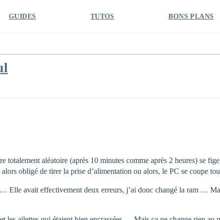
GUIDES
TUTOS
BONS PLANS
ul
ière totalement aléatoire (après 10 minutes comme après 2 heures) se f
rs obligé de tirer la prise d’alimentation ou alors, le PC se coupe to
ça … Elle avait effectivement deux erreurs, j’ai donc changé la ram … Mai
o et les ailettes qui étaient bien encrassées … Mais ca ne change rien au