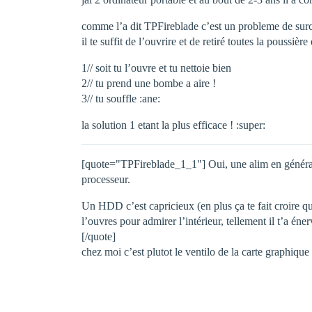
comme l’a dit TPFireblade c’est un probleme de surc
il te suffit de l’ouvrire et de retiré toutes la poussièr
1// soit tu l’ouvre et tu nettoie bien
2// tu prend une bombe a aire !
3// tu souffle :ane:
la solution 1 etant la plus efficace ! :super:
[quote="TPFireblade_1_1"] Oui, une alim en général, c'
processeur.
Un HDD c’est capricieux (en plus ça te fait croire q
l’ouvres pour admirer l’intérieur, tellement il t’a éner
[/quote]
chez moi c’est plutot le ventilo de la carte graphique 