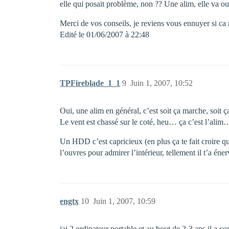
elle qui posait problème, non ?? Une alim, elle va o
Merci de vos conseils, je reviens vous ennuyer si c
Edité le 01/06/2007 à 22:48
TPFireblade_1_1
9
Juin 1, 2007, 10:52
Oui, une alim en général, c’est soit ça marche, soit 
Le vent est chassé sur le coté, heu… ça c’est l’alim…
Un HDD c’est capricieux (en plus ça te fait croire q
l’ouvres pour admirer l’intérieur, tellement il t’a éner
engtx
10
Juin 1, 2007, 10:59
jai 2 ordinateur portable et au bout de 2-3 ans il a 