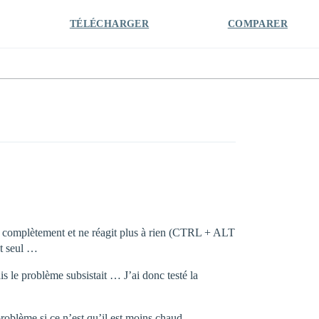
TÉLÉCHARGER
COMPARER
ige complètement et ne réagit plus à rien (CTRL + ALT
ut seul …
s le problème subsistait … J’ai donc testé la
 problème si ce n’est qu’il est moins chaud …