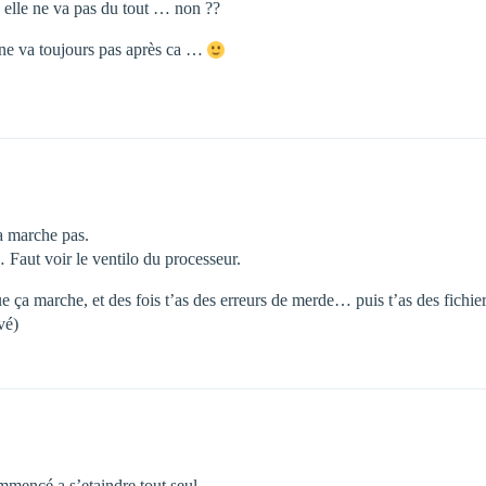
u elle ne va pas du tout … non ??
a ne va toujours pas après ca …
ça marche pas.
 Faut voir le ventilo du processeur.
ue ça marche, et des fois t’as des erreurs de merde… puis t’as des fichi
vé)
commencé a s’etaindre tout seul …