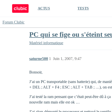
ACTUS
TESTS
Forum Clubic
PC qui se fige ou s'éteint se
Matériel informatique
saturne500
1
Juin 1, 2007, 9:47
Bonsoir,
J’ai un PC transportable (sans batterie) qui, de man
+ DEL ; ALT + F4 ; ESC ; ALT + TAB ; …), on est alo
J’ai testé la ram pensant que c’était peut-être dû à 
nouvelle ram mais elle est ok …
J’ai alors démonté le processeur et nettoyé le ventil