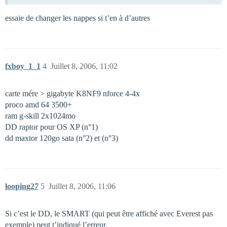
essaie de changer les nappes si t’en à d’autres
fxboy_1_1
4
Juillet 8, 2006, 11:02
carte mére > gigabyte K8NF9 nforce 4-4x
proco amd 64 3500+
ram g-skill 2x1024mo
DD raptor pour OS XP (n°1)
dd maxtor 120go sata (n°2) et (n°3)
looping27
5
Juillet 8, 2006, 11:06
Si c’est le DD, le SMART (qui peut être affiché avec Everest pas
exemple) peut t’indiqué l’erreur.