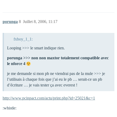
porunga
8
Juillet 8, 2006, 11:17
fxboy_1_1:
Looping >>> le smart indique rien.
porunga >>> non non maxtor totalement compatible avec
le nforce 4
je me demande si mon pb ne viendrai pas de la mule >>> je
l’utilisais à chaque fois que j’ai eu le pb … serait-ce un pb
d’écriture … je vais tester ça avec everest !
http://www.pcinpact.com/actu/print.php?id=25021&c=1
:whistle: