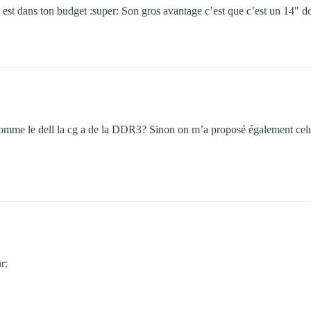
st dans ton budget :super: Son gros avantage c’est que c’est un 14" don
e comme le dell la cg a de la DDR3? Sinon on m’a proposé également cel
r: