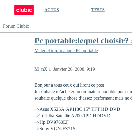
ACTUS
TESTS
Forum Clubic
Pc portable:lequel choisir? 
Matériel informatique
PC portable
M_nX
1
Janvier 26, 2008, 9:19
Bonjour à tous ceux qui liront ce post
Je souhaite m’acheter un ordinateur portable pour un
souhaite quelque chose d’assez performant mais ne depa
–>Asus X52SA-AP118C 15" TFT HD-DVD
–>Toshiba Satellite A200-1PD HDDVD
–>Hp DV9760EF
–>Sony VGN-FZ21S