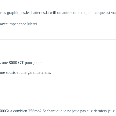
cartes graphiques,les batteries,la wifi ou autre comme quel marque est v
ns avec impatience.Merci
ns une 8600 GT pour jouer.
une souris et une garantie 2 ans.
 8600Gt,a combien 256mo?.Sachant que je ne joue pas aux derniers jeux 