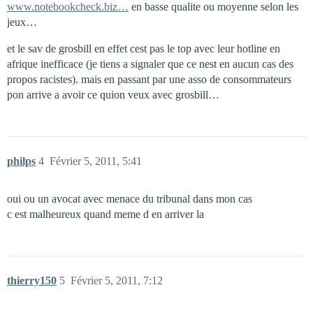
www.notebookcheck.biz…
en basse qualite ou moyenne selon les
jeux…
et le sav de grosbill en effet cest pas le top avec leur hotline en
afrique inefficace (je tiens a signaler que ce nest en aucun cas des
propos racistes). mais en passant par une asso de consommateurs
pon arrive a avoir ce quion veux avec grosbill…
philps
4
Février 5, 2011, 5:41
oui ou un avocat avec menace du tribunal dans mon cas
c est malheureux quand meme d en arriver la
thierry150
5
Février 5, 2011, 7:12