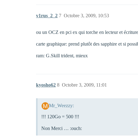
v1rus_2_2
7
Octobre 3, 2009, 10:53
ou un OCZ en pci ex qui torche en lecteur et écriture
carte graphique: prend plutôt des sapphire et si poss
ram: G.Skill trident, mieux
kyosho62
8
Octobre 3, 2009, 11:01
Mr_Weezzy:
!!! 120Go = 500 !!!
Non Merci … :ouch: