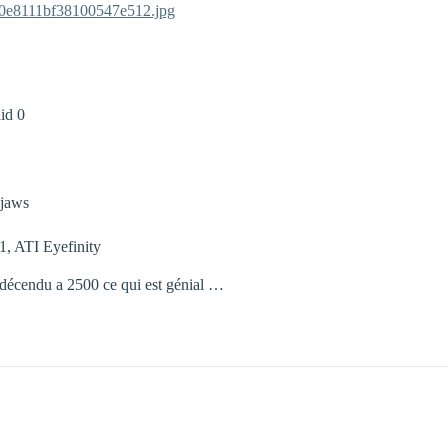
30e8111bf38100547e512.jpg
id 0
pjaws
, ATI Eyefinity
 décendu a 2500 ce qui est génial …