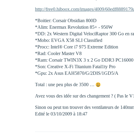
http://free0.hiboox.com/images/4009/60edf888917
*Boitier: Corsair Obsidian 800D
*Alim: Enermax Revolution 85+ - 950W
*DD: 2x Western Digital VelociRaptor 300 Go en ra
*Mobo: EVGA X58 SLI Classified
*Procc: Intel® Core i7 975 Extreme Edition
*Rad: Cooler Master V8
*Ram: Corsair TWIN3X 3 x 2 Go DDR3 PC16000
*Son: Creative X-Fi Titanium Fatal1ty Pro
*Gpu: 2x Asus EAH5870/G/2DIS/1GD5/A
Total : une peu plus de 3500 …
Avez vous des idée sur des changement ? ( Pas le V1
Sinon ou peut ton trouver des ventilateurs de 140
Edité le 03/10/2009 à 18:47