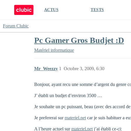
ACTUS
TESTS
Forum Clubic
Pc Gamer Gros Budjet :D
Matériel informatique
Mr_Weezzy
1
Octobre 3, 2009, 6:30
Bonjour, ayant recu une somme d’argent du genre con
J’ établi un budjet d’environ 3500 …
Je souhaite un pc puissant, beau (avec des accord d
Je prefererai sur
materiel.net
car je suis habituer a e
A l’heure actuel sur
materiel.net
j’ai établi ce-ci: