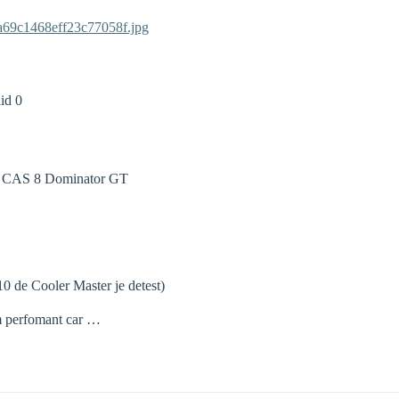
9a69c1468eff23c77058f.jpg
id 0
 CAS 8 Dominator GT
0 de Cooler Master je detest)
mm perfomant car …