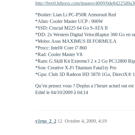
http://free0.hiboox.com/images/4009/0de84225d9a
*Boitier: Lian Li PC-P50R Armorsuit Red
*Alim: Cooler Master UCP - 900W
*SSD: Crucial M225 64 Go S-ATA II
*DD: 2x Western Digital VelociRaptor 300 Go en ra
*Mobo: Asus MAXIMUS III FORMULA
*Procc: Intel® Core i7 860
*Rad: Cooler Master V8
*Ram: G.Skill Kit Extreme3 2 x 2 Go PC12800 Ri
*Son: Creative X-Fi Titanium Fatal1ty Pro
*Gpu: Club 3D Radeon HD 5870 1Go, DirectX® 11
Qu’en pensez vous ? Deplus a l’heure actuel ont est
Edité le 04/10/2009 à 04:14
v1rus_2_2
12
Octobre 4, 2009, 4:19