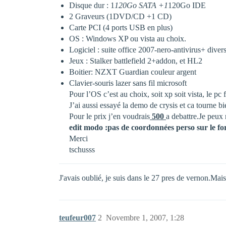
Disque dur : 1
120Go SATA +1
120Go IDE
2 Graveurs (1DVD/CD +1 CD)
Carte PCI (4 ports USB en plus)
OS : Windows XP ou vista au choix.
Logiciel : suite office 2007-nero-antivirus+ divers
Jeux : Stalker battlefield 2+addon, et HL2
Boitier: NZXT Guardian couleur argent
Clavier-souris lazer sans fil microsoft
Pour l’OS c’est au choix, soit xp soit vista, le pc
J’ai aussi essayé la demo de crysis et ca tourne b
Pour le prix j’en voudrais
500
a debattre.Je peux r
edit modo :pas de coordonnées perso sur le f
Merci
tschusss
J'avais oublié, je suis dans le 27 pres de vernon.Ma
teufeur007
2
Novembre 1, 2007, 1:28