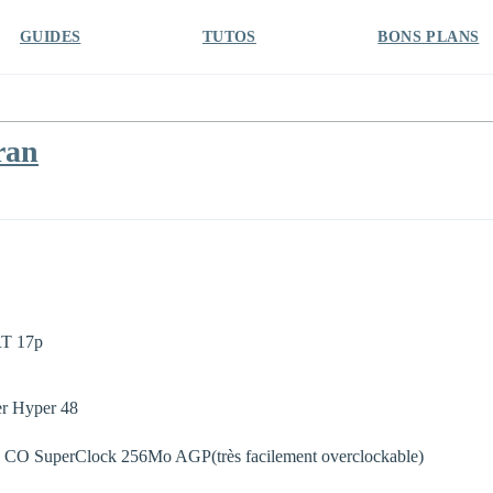
GUIDES
TUTOS
BONS PLANS
ran
RT 17p
er Hyper 48
CO SuperClock 256Mo AGP(très facilement overclockable)