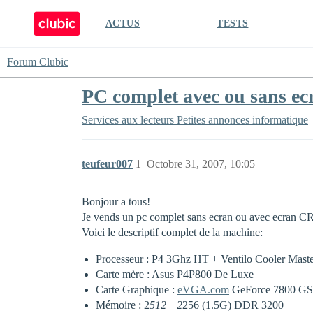
ACTUS
TESTS
Forum Clubic
PC complet avec ou sans ec
Services aux lecteurs
Petites annonces informatique
teufeur007
1
Octobre 31, 2007, 10:05
Bonjour a tous!
Je vends un pc complet sans ecran ou avec ecran C
Voici le descriptif complet de la machine:
Processeur : P4 3Ghz HT + Ventilo Cooler Mast
Carte mère : Asus P4P800 De Luxe
Carte Graphique :
eVGA.com
GeForce 7800 GS 
Mémoire : 2
512 +2
256 (1.5G) DDR 3200