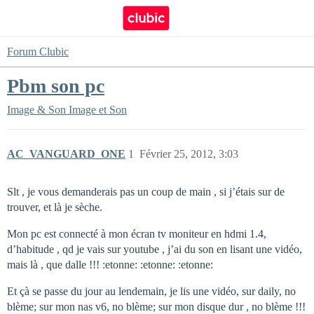
Forum Clubic
Pbm son pc
Image & Son
Image et Son
AC_VANGUARD_ONE
1
Février 25, 2012, 3:03
Slt , je vous demanderais pas un coup de main , si j’étais sur de
trouver, et là je sèche.
Mon pc est connecté à mon écran tv moniteur en hdmi 1.4,
d’habitude , qd je vais sur youtube , j’ai du son en lisant une vidéo,
mais là , que dalle !!! :etonne: :etonne: :etonne:
Et çà se passe du jour au lendemain, je lis une vidéo, sur daily, no
blème; sur mon nas v6, no blème; sur mon disque dur , no blème !!!