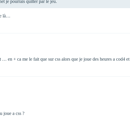
et je pourrais quitter par le jeu.
de là…
 … en + ca me le fait que sur css alors que je joue des heures a cod4
u joue a css ?