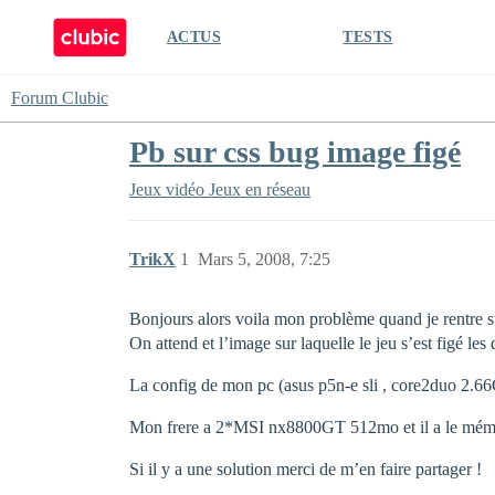
ACTUS
TESTS
Forum Clubic
Pb sur css bug image figé
Jeux vidéo
Jeux en réseau
TrikX
1
Mars 5, 2008, 7:25
Bonjours alors voila mon problème quand je rentre sur
On attend et l’image sur laquelle le jeu s’est figé le
La config de mon pc (asus p5n-e sli , core2duo 
Mon frere a 2*MSI nx8800GT 512mo et il a le méme 
Si il y a une solution merci de m’en faire partager !