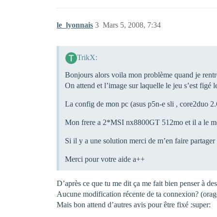
le_lyonnais
3
Mars 5, 2008, 7:34
TrikX:
Bonjours alors voila mon problème quand je rentre 
On attend et l’image sur laquelle le jeu s’est figé
La config de mon pc (asus p5n-e sli , core2d
Mon frere a 2*MSI nx8800GT 512mo et il a le mém
Si il y a une solution merci de m’en faire partager 
Merci pour votre aide a++
D’après ce que tu me dit ça me fait bien penser à d
Aucune modification récente de ta connexion? (orage 
Mais bon attend d’autres avis pour être fixé :super: