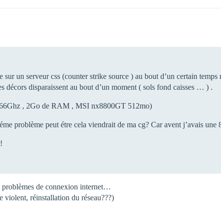
sur un serveur css (counter strike source ) au bout d’un certain temps m
 les décors disparaissent au bout d’un moment ( sols fond caisses … ) .
uo 2.66Ghz , 2Go de RAM , MSI nx8800GT 512mo)
e problème peut étre cela viendrait de ma cg? Car avent j’avais une
!
es problèmes de connexion internet…
violent, réinstallation du réseau???)