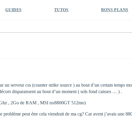
GUIDES
TUTOS
BONS PLANS
 un serveur css (counter strike source ) au bout d’un certain temps mon 
s décors disparaissent au bout d’un moment ( sols fond caisses … ) .
2.66Ghz , 2Go de RAM , MSI nx8800GT 512mo)
problème peut étre cela viendrait de ma cg? Car avent j’avais une 88