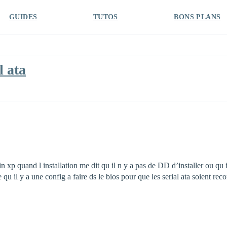
GUIDES
TUTOS
BONS PLANS
l ata
win xp quand l installation me dit qu il n y a pas de DD d’installer ou qu
u il y a une config a faire ds le bios pour que les serial ata soient rec