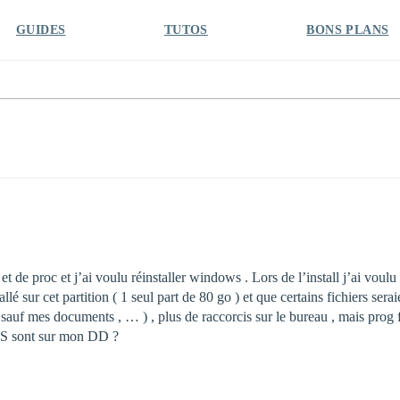
GUIDES
TUTOS
BONS PLANS
 de proc et j’ai voulu réinstaller windows . Lors de l’install j’ai voulu i
llé sur cet partition ( 1 seul part de 80 go ) et que certains fichiers serai
 sauf mes documents , … ) , plus de raccorcis sur le bureau , mais prog fi
 OS sont sur mon DD ?