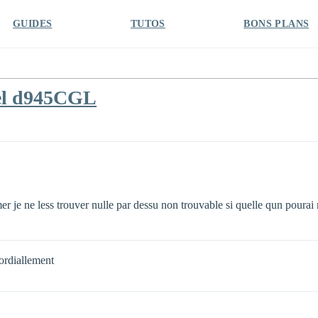
GUIDES
TUTOS
BONS PLANS
tel d945CGL
mer je ne less trouver nulle par dessu non trouvable si quelle qun pourai
ordiallement