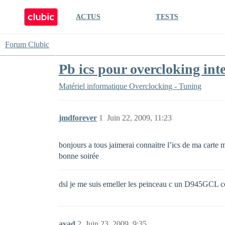
ACTUS
TESTS
Forum Clubic
Pb ics pour overcloking in
Matériel informatique
Overclocking - Tuning
jmdforever
1
Juin 22, 2009, 11:23
bonjours a tous jaimerai connaitre l’ics de ma carte 
bonne soirée
dsl je me suis emeller les peinceau c un D945GCL c
ayad
2
Juin 23, 2009, 9:35