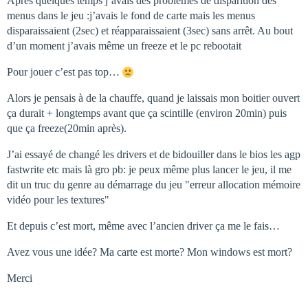
Après quelques temps j’avais des problèmes de disparition des
menus dans le jeu :j’avais le fond de carte mais les menus
disparaissaient (2sec) et réapparaissaient (3sec) sans arrêt. Au bout
d’un moment j’avais même un freeze et le pc rebootait
Pour jouer c’est pas top…
Alors je pensais à de la chauffe, quand je laissais mon boitier ouvert
ça durait + longtemps avant que ça scintille (environ 20min) puis
que ça freeze(20min après).
J’ai essayé de changé les drivers et de bidouiller dans le bios les agp
fastwrite etc mais là gro pb: je peux même plus lancer le jeu, il me
dit un truc du genre au démarrage du jeu "erreur allocation mémoire
vidéo pour les textures"
Et depuis c’est mort, même avec l’ancien driver ça me le fais…
Avez vous une idée? Ma carte est morte? Mon windows est mort?
Merci