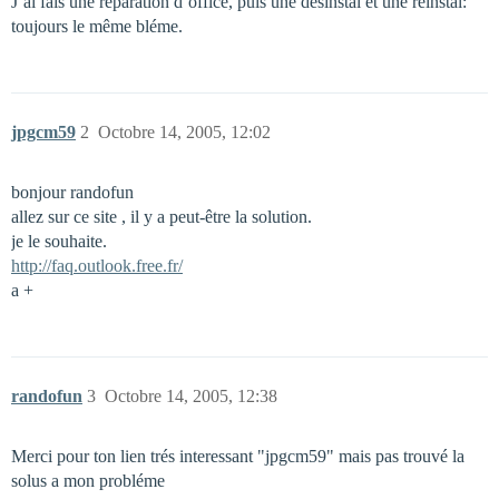
J’ai fais une réparation d’office, puis une desinstal et une réinstal:
toujours le même bléme.
jpgcm59
2
Octobre 14, 2005, 12:02
bonjour randofun
allez sur ce site , il y a peut-être la solution.
je le souhaite.
http://faq.outlook.free.fr/
a +
randofun
3
Octobre 14, 2005, 12:38
Merci pour ton lien trés interessant "jpgcm59" mais pas trouvé la
solus a mon probléme