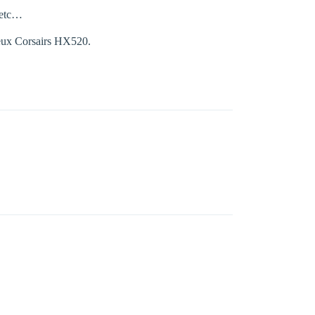
, etc…
deux Corsairs HX520.