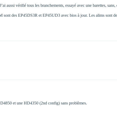
ai aussi vérifié tous les branchements, essayé avec une barettes, sans
s CM sont des EP45DS3R et EP45UD3 avec bios à jour. Les alims sont 
e HD4850 et une HD4350 (2nd config) sans problèmes.