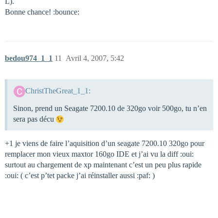
L).
Bonne chance! :bounce:
bedou974_1_1
11
Avril 4, 2007, 5:42
ChristTheGreat_1_1:
Sinon, prend un Seagate 7200.10 de 320go voir 500go, tu n’en
sera pas décu
+1 je viens de faire l’aquisition d’un seagate 7200.10 320go pour
remplacer mon vieux maxtor 160go IDE et j’ai vu la diff :oui:
surtout au chargement de xp maintenant c’est un peu plus rapide
:oui: ( c’est p’tet packe j’ai réinstaller aussi :paf: )