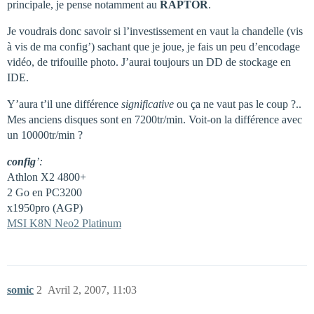
principale, je pense notamment au
RAPTOR
.
Je voudrais donc savoir si l’investissement en vaut la chandelle (vis
à vis de ma config’) sachant que je joue, je fais un peu d’encodage
vidéo, de trifouille photo. J’aurai toujours un DD de stockage en
IDE.
Y’aura t’il une différence
significative
ou ça ne vaut pas le coup ?..
Mes anciens disques sont en 7200tr/min. Voit-on la différence avec
un 10000tr/min ?
config
’:
Athlon X2 4800+
2 Go en PC3200
x1950pro (AGP)
MSI K8N Neo2 Platinum
somic
2
Avril 2, 2007, 11:03