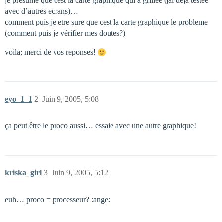
je présume que cest la carte graphique qui a grillée (jai déja testée
avec d’autres ecrans)…
comment puis je etre sure que cest la carte graphique le probleme
(comment puis je vérifier mes doutes?)
voila; merci de vos reponses!
eyo_1_1
2
Juin 9, 2005, 5:08
ça peut être le proco aussi… essaie avec une autre graphique!
kriska_girl
3
Juin 9, 2005, 5:12
euh… proco = processeur? :ange: