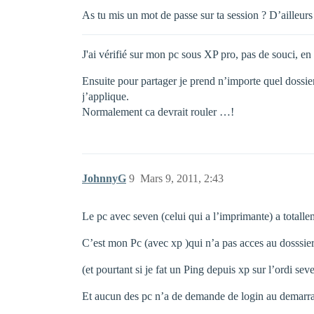
As tu mis un mot de passe sur ta session ? D’ailleur
J'ai vérifié sur mon pc sous XP pro, pas de souci, en
Ensuite pour partager je prend n’importe quel dossier/
j’applique.
Normalement ca devrait rouler …!
JohnnyG
9
Mars 9, 2011, 2:43
Le pc avec seven (celui qui a l’imprimante) a totall
C’est mon Pc (avec xp )qui n’a pas acces au dosssiers
(et pourtant si je fat un Ping depuis xp sur l’ordi s
Et aucun des pc n’a de demande de login au demarr