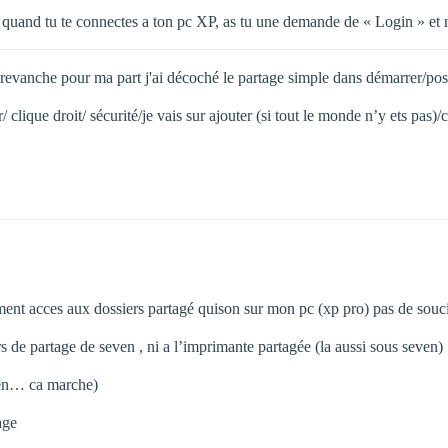
s quand tu te connectes a ton pc XP, as tu une demande de « Login » et 
 revanche pour ma part j'ai décoché le partage simple dans démarrer/poste
 clique droit/ sécurité/je vais sur ajouter (si tout le monde n’y ets pas)
ement acces aux dossiers partagé quison sur mon pc (xp pro) pas de souci
 de partage de seven , ni a l’imprimante partagée (la aussi sous seven)
even… ca marche)
age