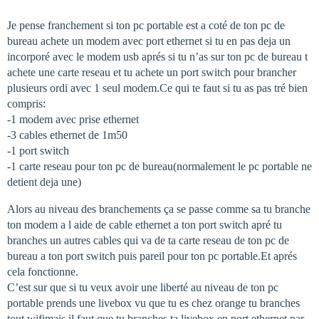
Je pense franchement si ton pc portable est a coté de ton pc de
bureau achete un modem avec port ethernet si tu en pas deja un
incorporé avec le modem usb aprés si tu n’as sur ton pc de bureau t
achete une carte reseau et tu achete un port switch pour brancher
plusieurs ordi avec 1 seul modem.Ce qui te faut si tu as pas tré bien
compris:
-1 modem avec prise ethernet
-3 cables ethernet de 1m50
-1 port switch
-1 carte reseau pour ton pc de bureau(normalement le pc portable ne
detient deja une)
Alors au niveau des branchements ça se passe comme sa tu branche
ton modem a l aide de cable ethernet a ton port switch apré tu
branches un autres cables qui va de ta carte reseau de ton pc de
bureau a ton port switch puis pareil pour ton pc portable.Et aprés
cela fonctionne.
C’est sur que si tu veux avoir une liberté au niveau de ton pc
portable prends une livebox vu que tu es chez orange tu branches
tout wifimais il faut que tu branches ta livebox en port ethernet par