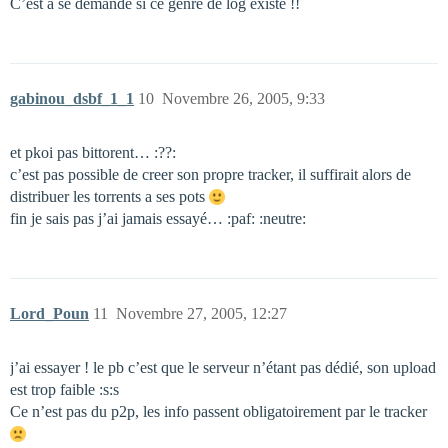
C’est a se demandé si ce genre de log existe !!
gabinou_dsbf_1_1
10
Novembre 26, 2005, 9:33
et pkoi pas bittorent… :??:
c’est pas possible de creer son propre tracker, il suffirait alors de
distribuer les torrents a ses pots
fin je sais pas j’ai jamais essayé… :paf: :neutre:
Lord_Poun
11
Novembre 27, 2005, 12:27
j’ai essayer ! le pb c’est que le serveur n’étant pas dédié, son upload
est trop faible :s:s
Ce n’est pas du p2p, les info passent obligatoirement par le tracker