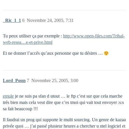
_Ric_1_1
6
Novembre 24, 2005, 7:31
Tu peux utiliser ça par exemple :
http://www.open-files.com/Tribal-
web-resea…e-et-prive.html
Et ne donner l’accés qu’aux personne que tu désires …
Lord_Poun
7
Novembre 25, 2005, 3:00
emule
je ne suis pa sfan d utout … le ftp c’est sur que cela marche
trés bien mais cela veut dire que c’es tmoi qui vait tout envoyer :s:s
sa fait beaucoup !!!
Il faudrai un prog qui supporte le multi sourcing. Un genre de kazaa
privée quoi … j’ai passé plusieur heures a chercher u ntel logiciel et