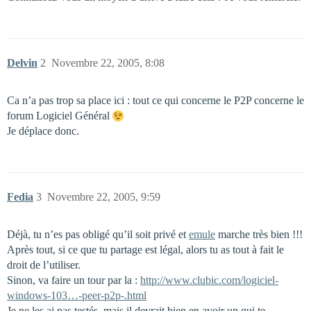
Delvin
2
Novembre 22, 2005, 8:08
Ca n’a pas trop sa place ici : tout ce qui concerne le P2P concerne le
forum Logiciel Général
Je déplace donc.
Fedia
3
Novembre 22, 2005, 9:59
Déjà, tu n’es pas obligé qu’il soit privé et
emule
marche très bien !!!
Après tout, si ce que tu partage est légal, alors tu as tout à fait le
droit de l’utiliser.
Sinon, va faire un tour par la :
http://www.clubic.com/logiciel-
windows-103…-peer-p2p-.html
Je ne les ai pas testés, mais il devrait bien en avoir un qui te