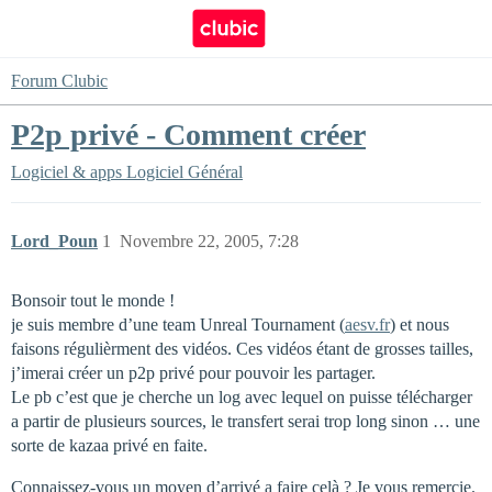
Forum Clubic
P2p privé - Comment créer
Logiciel & apps
Logiciel Général
Lord_Poun
1
Novembre 22, 2005, 7:28
Bonsoir tout le monde !
je suis membre d’une team Unreal Tournament (
aesv.fr
) et nous
faisons régulièrment des vidéos. Ces vidéos étant de grosses tailles,
j’imerai créer un p2p privé pour pouvoir les partager.
Le pb c’est que je cherche un log avec lequel on puisse télécharger
a partir de plusieurs sources, le transfert serai trop long sinon … une
sorte de kazaa privé en faite.
Connaissez-vous un moyen d’arrivé a faire celà ? Je vous remercie.