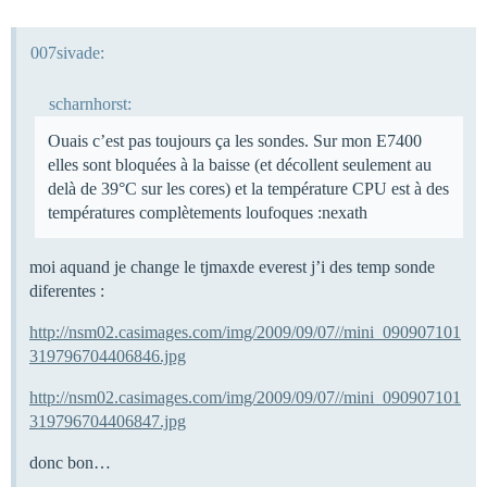
007sivade:
scharnhorst:
Ouais c’est pas toujours ça les sondes. Sur mon E7400
elles sont bloquées à la baisse (et décollent seulement au
delà de 39°C sur les cores) et la température CPU est à des
températures complètements loufoques :nexath
moi aquand je change le tjmaxde everest j’i des temp sonde
diferentes :
http://nsm02.casimages.com/img/2009/09/07//mini_090907101
319796704406846.jpg
http://nsm02.casimages.com/img/2009/09/07//mini_090907101
319796704406847.jpg
donc bon…