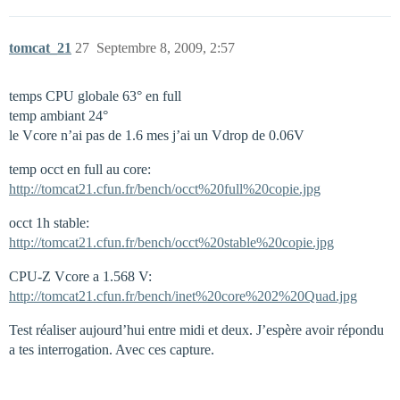
tomcat_21
27
Septembre 8, 2009, 2:57
temps CPU globale 63° en full
temp ambiant 24°
le Vcore n’ai pas de 1.6 mes j’ai un Vdrop de 0.06V
temp occt en full au core:
http://tomcat21.cfun.fr/bench/occt%20full%20copie.jpg
occt 1h stable:
http://tomcat21.cfun.fr/bench/occt%20stable%20copie.jpg
CPU-Z Vcore a 1.568 V:
http://tomcat21.cfun.fr/bench/inet%20core%202%20Quad.jpg
Test réaliser aujourd’hui entre midi et deux. J’espère avoir répondu
a tes interrogation. Avec ces capture.