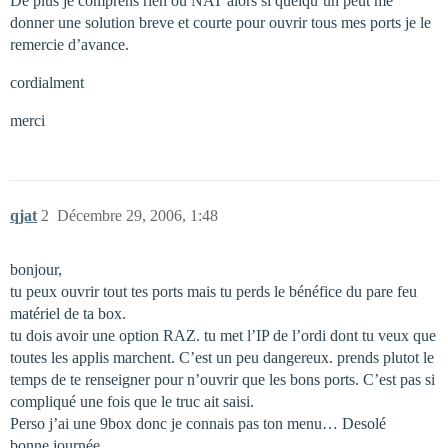
De plus je comprens rien ou NAT alors si quelqu’un peut me
donner une solution breve et courte pour ouvrir tous mes ports je le
remercie d’avance.
cordialment
merci
qjat
2
Décembre 29, 2006, 1:48
bonjour,
tu peux ouvrir tout tes ports mais tu perds le bénéfice du pare feu
matériel de ta box.
tu dois avoir une option RAZ. tu met l’IP de l’ordi dont tu veux que
toutes les applis marchent. C’est un peu dangereux. prends plutot le
temps de te renseigner pour n’ouvrir que les bons ports. C’est pas si
compliqué une fois que le truc ait saisi.
Perso j’ai une 9box donc je connais pas ton menu… Desolé
bonne journée