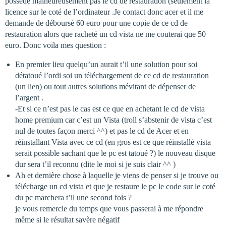
possède malheureusement pas le cd de restauration (seulement la
licence sur le coté de l’ordinateur .Je contact donc acer et il me
demande de déboursé 60 euro pour une copie de ce cd de
restauration alors que racheté un cd vista ne me couterai que 50
euro. Donc voila mes question :
En premier lieu quelqu’un aurait t’il une solution pour soi
détatoué l’ordi soi un téléchargement de ce cd de restauration
(un lien) ou tout autres solutions mévitant de dépenser de
l’argent .
-Et si ce n’est pas le cas est ce que en achetant le cd de vista
home premium car c’est un Vista (troll s’abstenir de vista c’est
nul de toutes façon merci ^^) et pas le cd de Acer et en
réinstallant Vista avec ce cd (en gros est ce que réinstallé vista
serait possible sachant que le pc est tatoué ?) le nouveau disque
dur sera t’il reconnu (dite le moi si je suis clair ^^ )
Ah et dernière chose à laquelle je viens de penser si je trouve ou
télécharge un cd vista et que je restaure le pc le code sur le coté
du pc marchera t’il une second fois ?
je vous remercie du temps que vous passerai à me répondre
même si le résultat savère négatif