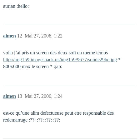
aurian :hello:
aimen
12
Mai 27, 2006, 1:22
voila j’ai pris un screen des deux soft en meme temps
http://img159.imageshack.us/img159/9677/sonde29be.jpg
*
800x600 max le screen * :jap:
aimen
13
Mai 27, 2006, 1:24
est-ce qu’une alim defectueuse peut etre responsable des
redemarrage :??: :??: :??: :??: