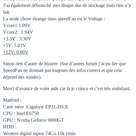
J’ai également débranché mes disque dur de stockage mais rien n’y
fait.
La seule chose étrange dans speedFan est le Voltage :
Vcore1 1.09V
Vcore2 : 1.94V
+3.3V : 3.30V
+5V: 5.03V
+12V: 0.90V
Sinon rien d’autre de bizarre. (Sur d’autres forum j’ai pu lire que
SpeedFan ne donnait pas toujours des infos correct et que cela
dépend des sondes).
Merci d’avance de votre aide car là je coince et c’est très embétant.
Matériel :
Carte mère :Gigabyte EP31-DS3L
CPU : Intel E6750
GPU : Nvidia Geforce 9800GT
HDD :
Western digital raptor 74Go 10k t/min