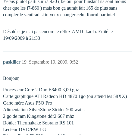
J’étais plutot parti sur i7-920 ( bé oui pour l’instant ils sont moins
cher que les i7-860 ) mais bon ça aurait fait 165 de plus sans
compter le ventirad si tu veux changer celui fourni par intel .
Désolé si je n'ai pas encore le réflex AMD :kaola: Edité le
19/09/2009 à 21:33
paskiller
19
Septembre 19, 2009, 9:52
Bonjour,
Processeur Core 2 Duo E8400 3,00 ghz
Carte graphique ATI Radeon HD 4870 1go (ou attend les 58XX)
Carte mère Asus P5Q Pro
Alimentation SilverStone Strider 500 watts
2 go de ram Kingstone ddr2 667 mhz
Boîtier Thermaltake Soprano RS 101
Lecteur DVD/RW LG