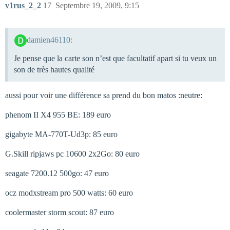
v1rus_2_2
17
Septembre 19, 2009, 9:15
damien46110:
Je pense que la carte son n’est que facultatif apart si tu veux un
son de très hautes qualité
aussi pour voir une différence sa prend du bon matos :neutre:
phenom II X4 955 BE: 189 euro
gigabyte MA-770T-Ud3p: 85 euro
G.Skill ripjaws pc 10600 2x2Go: 80 euro
seagate 7200.12 500go: 47 euro
ocz modxstream pro 500 watts: 60 euro
coolermaster storm scout: 87 euro