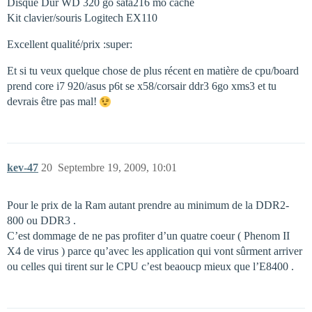
Disque Dur WD 320 go sata216 mo cache
Kit clavier/souris Logitech EX110
Excellent qualité/prix :super:
Et si tu veux quelque chose de plus récent en matière de cpu/board
prend core i7 920/asus p6t se x58/corsair ddr3 6go xms3 et tu
devrais être pas mal!
kev-47
20
Septembre 19, 2009, 10:01
Pour le prix de la Ram autant prendre au minimum de la DDR2-
800 ou DDR3 .
C’est dommage de ne pas profiter d’un quatre coeur ( Phenom II
X4 de virus ) parce qu’avec les application qui vont sûrment arriver
ou celles qui tirent sur le CPU c’est beaoucp mieux que l’E8400 .