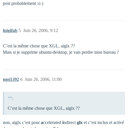
post probablement :o )
luigifab
5
Juin 26, 2006, 9:12
C’est la même chose que XGL, aiglx ??
Mais si je supprime ubuntu-desktop, je vais perdre mon bureau ?
moi1392
6
Juin 26, 2006, 11:00
"":
C’est la même chose que XGL, aiglx ??
non, aiglx c’est pour
a
ccelerated
i
ndirect
glx
et c’est inclus et activé