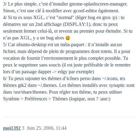
3/ Le plus simple, c’est d’installer gnome-splashscreen-manager.
Sinon, c’est une clé à modifier avec gconf-editor également.
4/ Si tu es sous XGL, c’est "normal" (léger bug en gros :p) : tu
démarres sur un 2nd affichage (DISPLAY:1), donc tu peux
seulement fermer celui-là, et revenir au premier pour éteindre. Si tu
n’as pas XGL, y a un bug alors
5/ Car ubuntu-desktop est un méta-paquet : il n’installe aucun
fichier, mais dépend de plein de programmes dont totem. Il a pour
vocation de fournir l’environnement le plus complet possible. Tu
peux le supprimer sans soucis (il est juste préférable de le remettre
lors d’un passage dapper -> edgy par exemple)
6/ Tu peux rajouter tes thèmes d’icônes perso dans ~/.icons, tes
thèmes gtk2 dans ~/.themes. Les thèmes installés avec synaptic sont
dans /usr/share/themes. Pour régler ton thème, tu peux utiliser
Système > Préférences > Thèmes (logique, non ? :ane:)
moi1392
3
Juin 25, 2006, 11:44