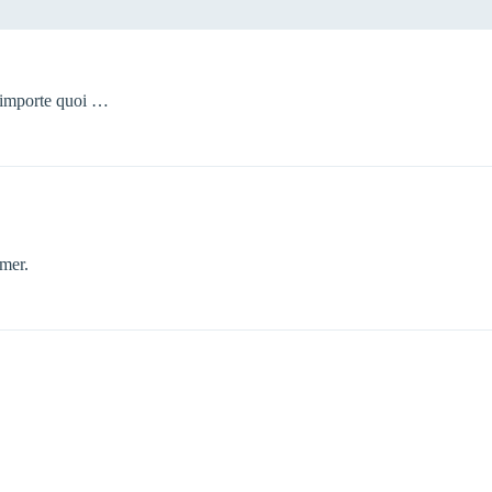
n’importe quoi …
imer.