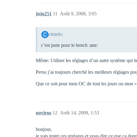
juju251
11
Août 9, 2008, 3:05
ciruelo:
c’est juste pour le bench :ane:
Même: Utiliser les réglages d’un autre système qui t
Perso j’ai toujours cherché les meilleurs réglages pour
Que ce soit pour mon OC de tout les jours ou mon « 
novirus
12
Août 14, 2008, 1:53
bonjour,
je vais tester ces reglages et vous dire ce que ca do