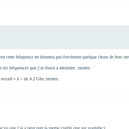
ient cette fréquence ne donnera pas forcément quelque chose de bon :ne
 les fréquences que j’ai réussi a atteindre. :neutre:
record » à + de 4.2 Ghz :neutre:
nne vu que j’ai a peut pret la meme config que sur youtube;)