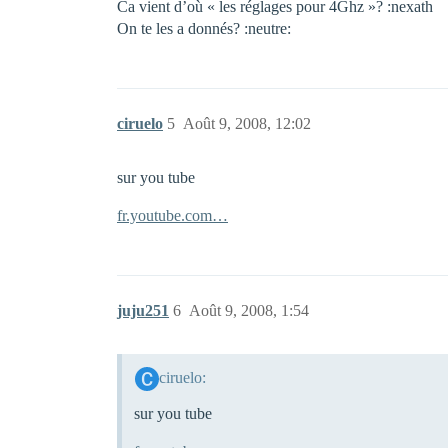
Ca vient d’où « les réglages pour 4Ghz »? :nexath
On te les a donnés? :neutre:
ciruelo
5
Août 9, 2008, 12:02
sur you tube
fr.youtube.com…
juju251
6
Août 9, 2008, 1:54
ciruelo:
sur you tube