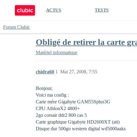
ACTUS
TESTS
Forum Clubic
Obligé de retirer la carte 
Matériel informatique
chidra60
1
Mai 27, 2008, 7:55
Bonjour,
Voici ma config :
Carte mére Gigabyte GAM55Splus3G
CPU AthlonX2 4800+
2go corsair ddr2 800 cas 5
Carte graphique Gigabyte HD2600XT (ati)
Disque dur 500go western digital wd5000aaks