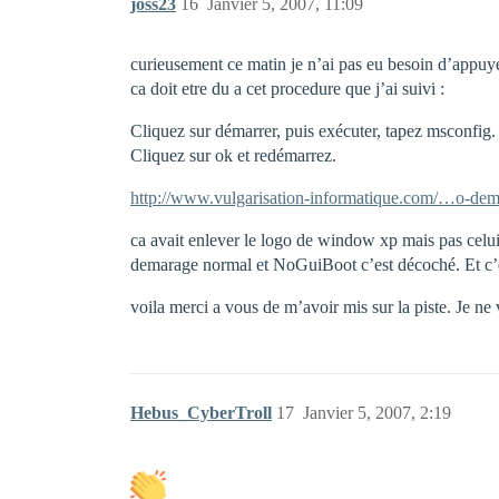
joss23
16
Janvier 5, 2007, 11:09
curieusement ce matin je n’ai pas eu besoin d’appuye
ca doit etre du a cet procedure que j’ai suivi :
Cliquez sur démarrer, puis exécuter, tapez msconf
Cliquez sur ok et redémarrez.
http://www.vulgarisation-informatique.com/…o-dem
ca avait enlever le logo de window xp mais pas celui 
demarage normal et NoGuiBoot c’est décoché. Et c’e
voila merci a vous de m’avoir mis sur la piste. Je ne 
Hebus_CyberTroll
17
Janvier 5, 2007, 2:19