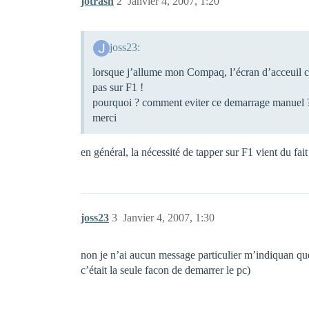
jotrash
2
Janvier 4, 2007, 1:20
joss23:
lorsque j’allume mon Compaq, l’écran d’acceuil co
pas sur F1 !
pourquoi ? comment eviter ce demarrage manuel 
merci
en général, la nécessité de tapper sur F1 vient du f
joss23
3
Janvier 4, 2007, 1:30
non je n’ai aucun message particulier m’indiquan que 
c’était la seule facon de demarrer le pc)