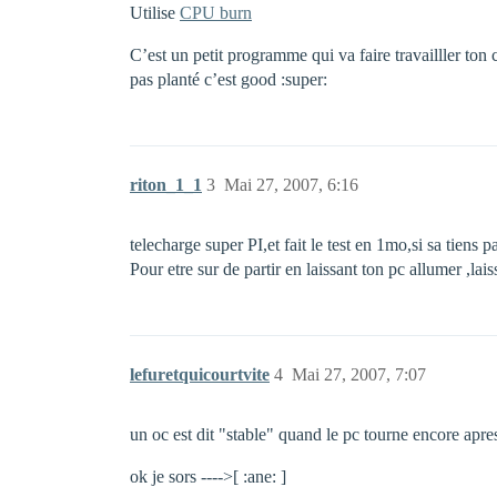
Utilise
CPU burn
C’est un petit programme qui va faire travailller ton 
pas planté c’est good :super:
riton_1_1
3
Mai 27, 2007, 6:16
telecharge super PI,et fait le test en 1mo,si sa tiens 
Pour etre sur de partir en laissant ton pc allumer ,lai
lefuretquicourtvite
4
Mai 27, 2007, 7:07
un oc est dit "stable" quand le pc tourne encore apre
ok je sors ---->[ :ane: ]