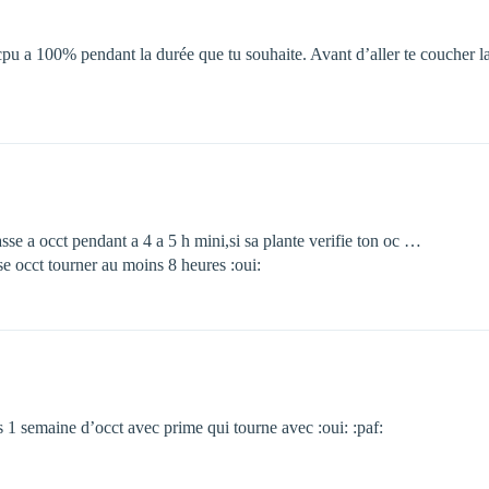
cpu a 100% pendant la durée que tu souhaite. Avant d’aller te coucher lan
passe a occt pendant a 4 a 5 h mini,si sa plante verifie ton oc …
sse occt tourner au moins 8 heures :oui:
s 1 semaine d’occt avec prime qui tourne avec :oui: :paf: