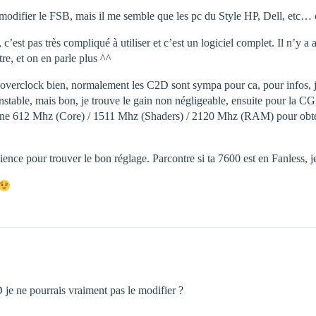
 modifier le FSB, mais il me semble que les pc du Style HP, Dell, etc… ce
 c’est pas très compliqué à utiliser et c’est un logiciel complet. Il n’y 
tre, et on en parle plus ^^
 s’overclock bien, normalement les C2D sont sympa pour ca, pour info
stable, mais bon, je trouve le gain non négligeable, ensuite pour la CG,
gine 612 Mhz (Core) / 1511 Mhz (Shaders) / 2120 Mhz (RAM) pour obten
tience pour trouver le bon réglage. Parcontre si ta 7600 est en Fanless, 
je ne pourrais vraiment pas le modifier ?