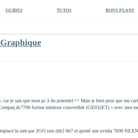
GUIDES
TUTOS
BONS PLANS
e Graphique
 car je sais que mon pc à du potentiel ^^ Mais je bien peur que ma cart
P Compaq dc7700 format minitour convertible (GE032ET) » avec mes mo
i remplacé la ram par 2GO ram ddr2 667 et ajouté une nvidia 7600 SIL