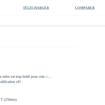
TÉLÉCHARGER
COMPARER
e mère est trop bridé pour cela :/…
dification xD :
ENT (256mo).