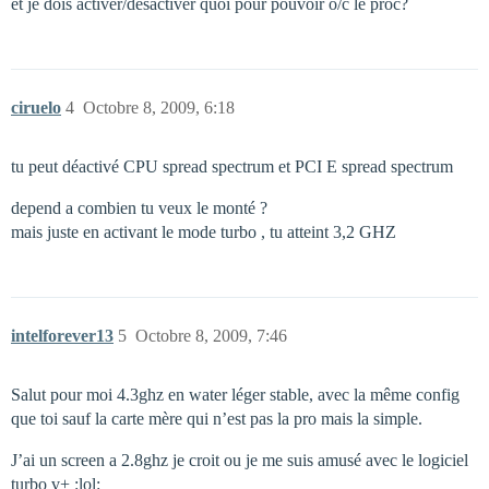
et je dois activer/désactiver quoi pour pouvoir o/c le proc?
ciruelo
4
Octobre 8, 2009, 6:18
tu peut déactivé CPU spread spectrum et PCI E spread spectrum
depend a combien tu veux le monté ?
mais juste en activant le mode turbo , tu atteint 3,2 GHZ
intelforever13
5
Octobre 8, 2009, 7:46
Salut pour moi 4.3ghz en water léger stable, avec la même config
que toi sauf la carte mère qui n’est pas la pro mais la simple.
J’ai un screen a 2.8ghz je croit ou je me suis amusé avec le logiciel
turbo v+ :lol: