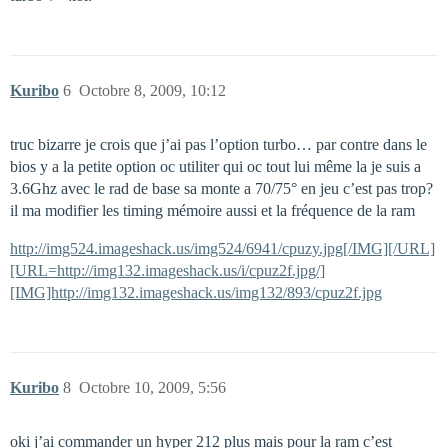
Kuribo
6
Octobre 8, 2009, 10:12
truc bizarre je crois que j’ai pas l’option turbo… par contre dans le
bios y a la petite option oc utiliter qui oc tout lui même la je suis a
3.6Ghz avec le rad de base sa monte a 70/75° en jeu c’est pas trop?
il ma modifier les timing mémoire aussi et la fréquence de la ram
http://img524.imageshack.us/img524/6941/cpuzy.jpg[/IMG][/URL]
[URL=http://img132.imageshack.us/i/cpuz2f.jpg/]
[IMG]http://img132.imageshack.us/img132/893/cpuz2f.jpg
Kuribo
8
Octobre 10, 2009, 5:56
oki j’ai commander un hyper 212 plus mais pour la ram c’est