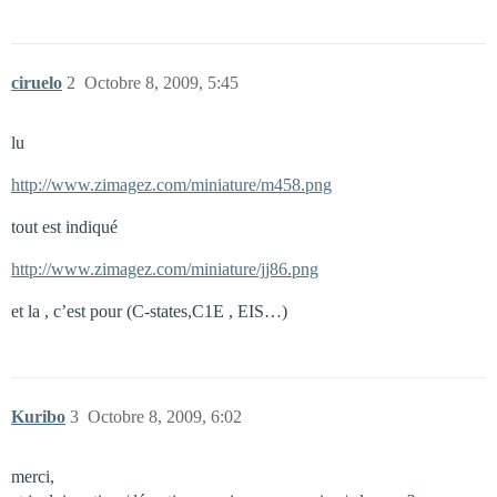
ciruelo
2
Octobre 8, 2009, 5:45
lu
http://www.zimagez.com/miniature/m458.png
tout est indiqué
http://www.zimagez.com/miniature/jj86.png
et la , c’est pour (C-states,C1E , EIS…)
Kuribo
3
Octobre 8, 2009, 6:02
merci,