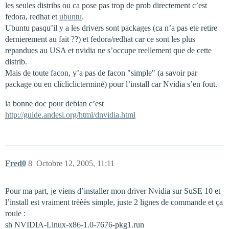
les seules distribs ou ca pose pas trop de prob directement c’est
fedora, redhat et
ubuntu
.
Ubuntu pasqu’il y a les drivers sont packages (ca n’a pas ete retire
dernierement au fait ??) et fedora/redhat car ce sont les plus
repandues au USA et nvidia ne s’occupe reellement que de cette
distrib.
Mais de toute facon, y’a pas de facon "simple" (a savoir par
package ou en clicliclicterminé) pour l’install car Nvidia s’en fout.
la bonne doc pour debian c’est
http://guide.andesi.org/html/dnvidia.html
Fred0
8
Octobre 12, 2005, 11:11
Pour ma part, je viens d’installer mon driver Nvidia sur SuSE 10 et
l’install est vraiment trèèès simple, juste 2 lignes de commande et ça
roule :
sh NVIDIA-Linux-x86-1.0-7676-pkg1.run