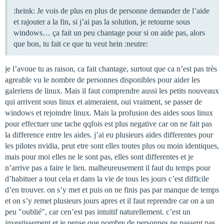
:heink: Je vois de plus en plus de personne demander de l’aide
et rajouter a la fin, si j’ai pas la solution, je retourne sous
windows… ça fait un peu chantage pour si on aide pas, alors
que bon, tu fait ce que tu veut hein :neutre:
je l’avoue tu as raison, ca fait chantage, surtout que ca n’est pas très
agreable vu le nombre de personnes disponibles pour aider les
galeriens de linux. Mais il faut comprendre aussi les petits nouveaux
qui arrivent sous linux et aimeraient, oui vraiment, se passer de
windows et rejoindre linux. Mais la profusion des aides sous linux
pour effectuer une tache qqfois est plus negative car on ne fait pas
la difference entre les aides. j’ai eu plusieurs aides differentes pour
les pilotes nvidia, peut etre sont elles toutes plus ou moin identiques,
mais pour moi elles ne le sont pas, elles sont differentes et je
n’arrive pas a faire le lien. malheureusement il faut du temps pour
d’habituer a tout cela et dans la vie de tous les jours c’est difficile
d’en trouver. on s’y met et puis on ne finis pas par manque de temps
et on s’y remet plusieurs jours apres et il faut reprendre car on a un
peu "oublié", car cen’est pas intuitif naturellement. c’est un
investissement et je pense que nombre de personnes ne passent pas