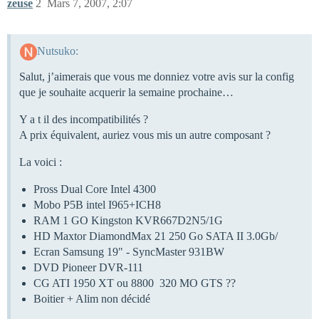
zeuse
2
Mars 7, 2007, 2:07
Nutsuko:
Salut, j’aimerais que vous me donniez votre avis sur la config
que je souhaite acquerir la semaine prochaine…
Y a t il des incompatibilités ?
A prix équivalent, auriez vous mis un autre composant ?
La voici :
Pross Dual Core Intel 4300
Mobo P5B intel I965+ICH8
RAM 1 GO Kingston KVR667D2N5/1G
HD Maxtor DiamondMax 21 250 Go SATA II 3.0Gb/
Ecran Samsung 19" - SyncMaster 931BW
DVD Pioneer DVR-111
CG ATI 1950 XT ou 8800 320 MO GTS ??
Boitier + Alim non décidé