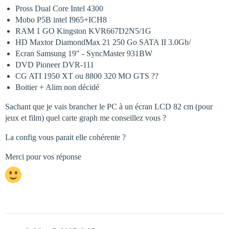
Pross Dual Core Intel 4300
Mobo P5B intel I965+ICH8
RAM 1 GO Kingston KVR667D2N5/1G
HD Maxtor DiamondMax 21 250 Go SATA II 3.0Gb/
Ecran Samsung 19" - SyncMaster 931BW
DVD Pioneer DVR-111
CG ATI 1950 XT ou 8800 320 MO GTS ??
Boitier + Alim non décidé
Sachant que je vais brancher le PC à un écran LCD 82 cm (pour
jeux et film) quel carte graph me conseillez vous ?
La config vous parait elle cohérente ?
Merci pour vos réponse