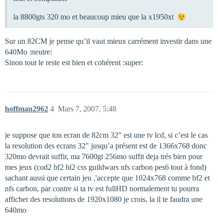
la 8800gts 320 mo et beaucoup mieu que la x1950xt
Sur un 82CM je pense qu’il vaut mieux carrément investir dans une
640Mo :neutre:
Sinon tout le reste est bien et cohérent :super:
hoffman2962
4
Mars 7, 2007, 5:48
je suppose que ton ecran de 82cm 32" est une tv lcd, si c’est le cas
la resolution des ecrans 32" jusqu’a présent est de 1366x768 donc
320mo devrait suffir, ma 7600gt 256mo suffit deja trés bien pour
mes jeux (cod2 bf2 hl2 css guildwars nfs carbon pes6 tout à fond)
sachant aussi que certain jeu ,'accepte que 1024x768 comme bf2 et
nfs carbon, par contre si ta tv est fullHD normalement tu pourra
afficher des resolutions de 1920x1080 je crois, la il te faudra une
640mo