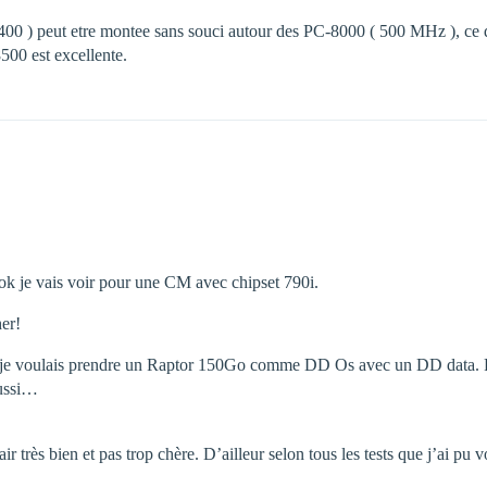
 ) peut etre montee sans souci autour des PC-8000 ( 500 MHz ), ce qu
00 est excellente.
 ok je vais voir pour une CM avec chipset 790i.
her!
rt je voulais prendre un Raptor 150Go comme DD Os avec un DD data. P
aussi…
rès bien et pas trop chère. D’ailleur selon tous les tests que j’ai pu