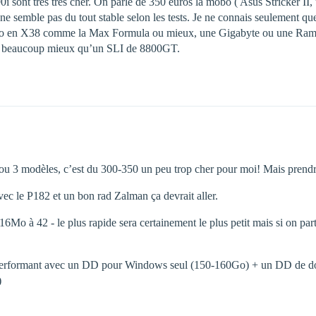
 sont tres tres cher. On parle de 350 euros la mobo ( Asus Stricker II
ne semble pas du tout stable selon les tests. Je ne connais seulement qu
mobo en X38 comme la Max Formula ou mieux, une Gigabyte ou une Ram
 beaucoup mieux qu’un SLI de 8800GT.
2 ou 3 modèles, c’est du 300-350 un peu trop cher pour moi! Mais prend
avec le P182 et un bon rad Zalman ça devrait aller.
42 - le plus rapide sera certainement le plus petit mais si on partit
s performant avec un DD pour Windows seul (150-160Go) + un DD de do
)