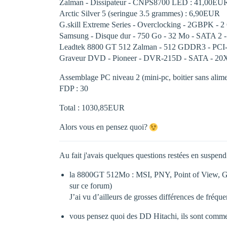
Zalman - Dissipateur - CNPS8700 LED : 41,00EU
Arctic Silver 5 (seringue 3.5 grammes) : 6,90EUR
G.skill Extreme Series - Overclocking - 2GBPK -
Samsung - Disque dur - 750 Go - 32 Mo - SATA 2 -
Leadtek 8800 GT 512 Zalman - 512 GDDR3 - PCI
Graveur DVD - Pioneer - DVR-215D - SATA - 20X
Assemblage PC niveau 2 (mini-pc, boitier sans alim
FDP : 30
Total : 1030,85EUR
Alors vous en pensez quoi?
Au fait j'avais quelques questions restées en suspend
la 8800GT 512Mo : MSI, PNY, Point of View, Gai
sur ce forum)
J’ai vu d’ailleurs de grosses différences de fré
vous pensez quoi des DD Hitachi, ils sont com