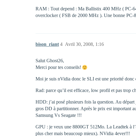
RAM : Tout depend : Ma Ballistix 400 MHz ( PC-6400
overclocker ( FSB de 2000 MHz ). Une bonne PC-85
bison_riant
4
Avril 30, 2008, 1:16
Salut Ghost26,
Merci pour tes conseils!
Moi je suis nVidia donc le SLI est une priorité donc
Rad: parce qu’il est efficace, low profil et pas trop c
HDD: j’ai posé plusieurs fois la question. Au dépa
gros DD à partitionner. Après le prix est important 
Samsung Vs Seagate !!!
GPU : je veux une 8800GT 512Mo. La Leadtek à l’air t
plus cher mais beaucoup mieux). NVidia 4ever!!!