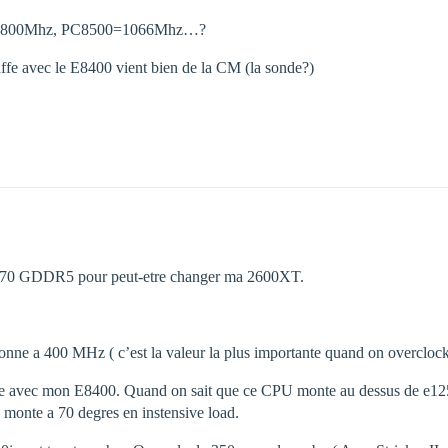
400=800Mhz, PC8500=1066Mhz…?
ffe avec le E8400 vient bien de la CM (la sonde?)
D4870 GDDR5 pour peut-etre changer ma 2600XT.
 a 400 MHz ( c’est la valeur la plus importante quand on overclock
e avec mon E8400. Quand on sait que ce CPU monte au dessus de e125 
e monte a 70 degres en instensive load.