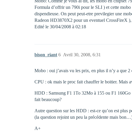
Mobo: Comme je vous ai dit, les mobo en chipset 790i
Formula d’offrir un 790i pour le SLI ) et cette mobo 
dispendieuse. On peut peut-etre previlegier une 
Radeon HD3870X2 pour un eventuel CrossFireX ),
Edité le 30/04/2008 à 02:18
bison_riant
6
Avril 30, 2008, 6:31
Mobo : oui j’avais vu les prix, en plus il n’y a que 
CPU : ok mais le proc fait chauffer le boitier. Mais 
HDD : Samsung F1 1To 32Mo à 155 ou F1 160Go 16Mo à 
fait beaucoup?
Autre question sur les HDD : est-ce qu’on est plu
(la question rejoint un peu la précédente mais bon…
A+