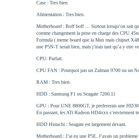
Case : Tres bien
Alimentation : Tres bien.
Motherboard : Boff boff … Surtout lorsqu’on sait que 
comme changement la prise en charge des CPU 45nm
Formula ( meme board que la Max mais chipset X48, co
une P5N-T serait bien, mais j’irais tant qu’a y etre ve
CPU: Parfait.
CPU FAN : Pourquoi pas un Zalman 9700 ou un No
RAM : Tres bien.
HDD : Samsung F1 ou Seagate 7200.11
GPU : Pour UNE 8800GT, je prefererais une HD3870.
En passant, les ATi Radeon HD4xxx s’enviennent tr
HDD Histachi : Seagate est largement devant.
Motherboard : J’ai eu une P5E. J’avais un proble