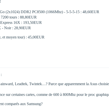
R
 2 Go (2x1024) DDR2 PC8500 (1066Mhz) - 5-5-5-15 : 48,60EUR
 7200 tours : 88,80EUR
-Express 16X : 193,50EUR
 - Noir : 28,90EUR
e, et moyen tour) : 45,00EUR
 :
nward, Leadtek, Twintek…? Parce que apparemment la Asus choisie au d
quence sur certaines cartes, comme de 600 à 800Mhz pour le proc graphi
ment comparés aux Samsung?