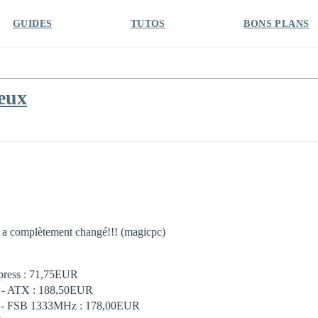
GUIDES
TUTOS
BONS PLANS
jeux
g a complètement changé!!! (magicpc)
xpress : 71,75EUR
I - ATX : 188,50EUR
he - FSB 1333MHz : 178,00EUR