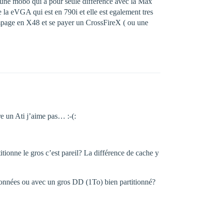
, une mobo qui a pour seule difference avec la Max
e la eVGA qui est en 790i et elle est egalement tres
page en X48 et se payer un CrossFireX ( ou une
re un Ati j’aime pas… :-(:
ionne le gros c’est pareil? La différence de cache y
nnées ou avec un gros DD (1To) bien partitionné?