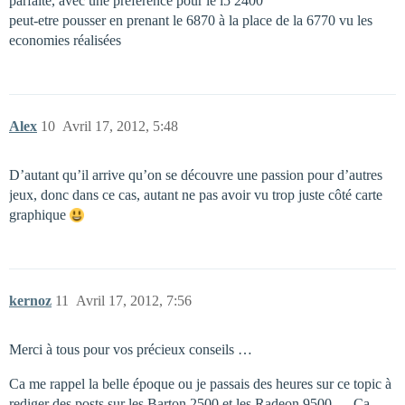
parfaite, avec une préférence pour le i5 2400
peut-etre pousser en prenant le 6870 à la place de la 6770 vu les
economies réalisées
Alex
10
Avril 17, 2012, 5:48
D’autant qu’il arrive qu’on se découvre une passion pour d’autres
jeux, donc dans ce cas, autant ne pas avoir vu trop juste côté carte
graphique
kernoz
11
Avril 17, 2012, 7:56
Merci à tous pour vos précieux conseils …
Ca me rappel la belle époque ou je passais des heures sur ce topic à
rediger des posts sur les Barton 2500 et les Radeon 9500 … Ca