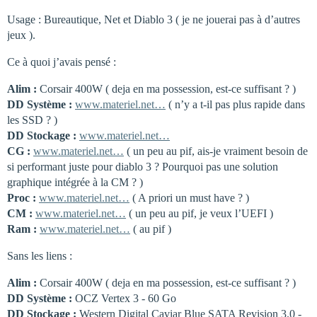
Usage : Bureautique, Net et Diablo 3 ( je ne jouerai pas à d’autres
jeux ).
Ce à quoi j’avais pensé :
Alim :
Corsair 400W ( deja en ma possession, est-ce suffisant ? )
DD Système :
www.materiel.net…
( n’y a t-il pas plus rapide dans
les SSD ? )
DD Stockage :
www.materiel.net…
CG :
www.materiel.net…
( un peu au pif, ais-je vraiment besoin de
si performant juste pour diablo 3 ? Pourquoi pas une solution
graphique intégrée à la CM ? )
Proc :
www.materiel.net…
( A priori un must have ? )
CM :
www.materiel.net…
( un peu au pif, je veux l’UEFI )
Ram :
www.materiel.net…
( au pif )
Sans les liens :
Alim :
Corsair 400W ( deja en ma possession, est-ce suffisant ? )
DD Système :
OCZ Vertex 3 - 60 Go
DD Stockage :
Western Digital Caviar Blue SATA Revision 3.0 -