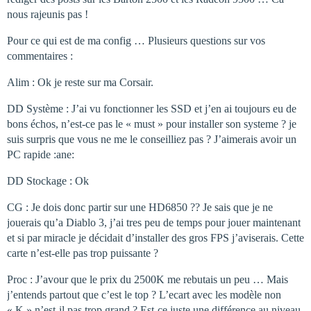
nous rajeunis pas !
Pour ce qui est de ma config … Plusieurs questions sur vos
commentaires :
Alim : Ok je reste sur ma Corsair.
DD Système : J’ai vu fonctionner les SSD et j’en ai toujours eu de
bons échos, n’est-ce pas le « must » pour installer son systeme ? je
suis surpris que vous ne me le conseilliez pas ? J’aimerais avoir un
PC rapide :ane:
DD Stockage : Ok
CG : Je dois donc partir sur une HD6850 ?? Je sais que je ne
jouerais qu’a Diablo 3, j’ai tres peu de temps pour jouer maintenant
et si par miracle je décidait d’installer des gros FPS j’aviserais. Cette
carte n’est-elle pas trop puissante ?
Proc : J’avour que le prix du 2500K me rebutais un peu … Mais
j’entends partout que c’est le top ? L’ecart avec les modèle non
« K » n’est-il pas trop grand ? Est-ce juste une différence au niveau