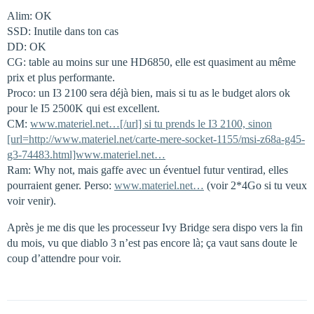
Alim: OK
SSD: Inutile dans ton cas
DD: OK
CG: table au moins sur une HD6850, elle est quasiment au même
prix et plus performante.
Proco: un I3 2100 sera déjà bien, mais si tu as le budget alors ok
pour le I5 2500K qui est excellent.
CM:
www.materiel.net…[/url] si tu prends le I3 2100, sinon
[url=http://www.materiel.net/carte-mere-socket-1155/msi-z68a-g45-
g3-74483.html]www.materiel.net…
Ram: Why not, mais gaffe avec un éventuel futur ventirad, elles
pourraient gener. Perso:
www.materiel.net…
(voir 2*4Go si tu veux
voir venir).
Après je me dis que les processeur Ivy Bridge sera dispo vers la fin
du mois, vu que diablo 3 n’est pas encore là; ça vaut sans doute le
coup d’attendre pour voir.