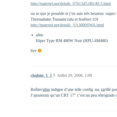
http://materiel.net/details_0761345-08140-5.html
ou se que je possède et j’en suis très heureux :super:
Thermaltake Tsunami (alu et fenêtre) 119
http://materiel.net/details_VA3000SWA.html
alim
Hiper Type RM 480W Noir (HPU-4M480)
bye
chafoin_1_1
5
Juillet 29, 2006, 1:08
Boîtier/
alim
indigne d’une telle config :na: (grillé p
J’ajouterais qu’un CRT 17" c’est un peu rétrograde