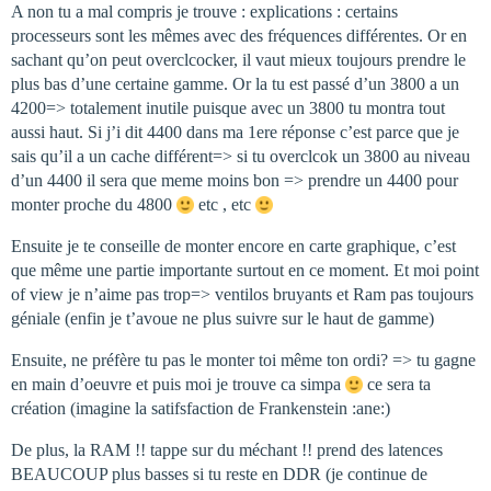
A non tu a mal compris je trouve : explications : certains
processeurs sont les mêmes avec des fréquences différentes. Or en
sachant qu’on peut overclcocker, il vaut mieux toujours prendre le
plus bas d’une certaine gamme. Or la tu est passé d’un 3800 a un
4200=> totalement inutile puisque avec un 3800 tu montra tout
aussi haut. Si j’i dit 4400 dans ma 1ere réponse c’est parce que je
sais qu’il a un cache différent=> si tu overclcok un 3800 au niveau
d’un 4400 il sera que meme moins bon => prendre un 4400 pour
monter proche du 4800
etc , etc
Ensuite je te conseille de monter encore en carte graphique, c’est
que même une partie importante surtout en ce moment. Et moi point
of view je n’aime pas trop=> ventilos bruyants et Ram pas toujours
géniale (enfin je t’avoue ne plus suivre sur le haut de gamme)
Ensuite, ne préfère tu pas le monter toi même ton ordi? => tu gagne
en main d’oeuvre et puis moi je trouve ca simpa
ce sera ta
création (imagine la satifsfaction de Frankenstein :ane:)
De plus, la RAM !! tappe sur du méchant !! prend des latences
BEAUCOUP plus basses si tu reste en DDR (je continue de