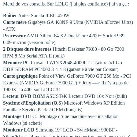
Merci de vos conseils. Sur LDLC (j’ai plus confiance) j’ai vu ça :
Boîtier
Antec Sonata II-EC 450W
Carte mère
Gigabyte GA-K8NF-9 Ultra (NVIDIA nForce4 Ultra)
- ATX
Processeur
AMD Athlon 64 X2 Dual-Core 4200+ Socket 939
0.09 micron (version boîte)
2 Disques durs internes
Hitachi Deskstar 7K80 - 80 Go 7200
RPM 8 Mo Serial ATA II (bulk)
Mémoire PC
Corsair TWINX2048-4000PT - Twinx 2x1 Go
DDR-SDRAM PC4000 3-4-4-8 (garantie à vie par Corsair)
Carte graphique
Point of View GeForce 7900 GT 256 Mo - PCI
Express (NVIDIA GeForce 7900 GT) + Jeux —> Il n’y a pas de
1900XT a 400  sur LDLC !!!
Lecteur DVD-ROM
ASUSTeK Lecteur DVD 16x Noir (bulk)
Système d’Exploitation (O.S)
Microsoft Windows XP Edition
Familiale Service Pack 2 OEM (français)
Montage
LDLC - Montage d’une machine avec installation
Windows (si acheté)
Moniteur LCD
Samsung 19" LCD - SyncMaster 930BF -
Silver/Black - 4 ms gris à gris (garantie constructeur 3 ans sur site)