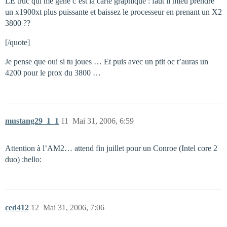
LE truc qui me gène c’est la carte graphique : faut il mieu prendre
un x1900xt plus puissante et baissez le processeur en prenant un X2
3800 ??
[/quote]
Je pense que oui si tu joues … Et puis avec un ptit oc t’auras un
4200 pour le prox du 3800 …
mustang29_1_1
11
Mai 31, 2006, 6:59
Attention à l’AM2… attend fin juillet pour un Conroe (Intel core 2
duo) :hello:
ced412
12
Mai 31, 2006, 7:06