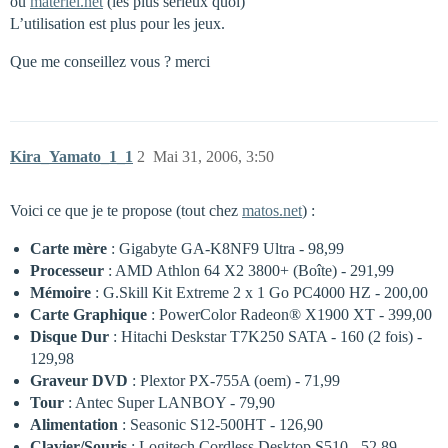
ou
materiel.net
(les plus sérieux quoi)
L’utilisation est plus pour les jeux.
Que me conseillez vous ? merci
Kira_Yamato_1_1
2
Mai 31, 2006, 3:50
Voici ce que je te propose (tout chez
matos.net
) :
Carte mère
: Gigabyte GA-K8NF9 Ultra - 98,99 
Processeur
: AMD Athlon 64 X2 3800+ (Boîte) - 291,99 
Mémoire
: G.Skill Kit Extreme 2 x 1 Go PC4000 HZ - 200,00 
Carte Graphique
: PowerColor Radeon® X1900 XT - 399,00 
Disque Dur
: Hitachi Deskstar T7K250 SATA - 160 (2 fois) -
129,98 
Graveur DVD
: Plextor PX-755A (oem) - 71,99 
Tour
: Antec Super LANBOY - 79,90 
Alimentation
: Seasonic S12-500HT - 126,90 
Clavier/Souris
: Logitech Cordless Desktop S510 - 52,89 