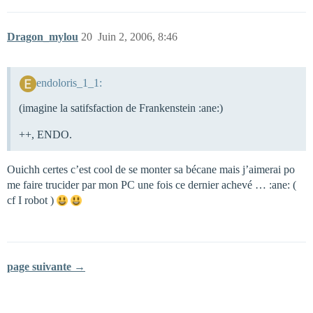
Dragon_mylou
20
Juin 2, 2006, 8:46
endoloris_1_1:
(imagine la satifsfaction de Frankenstein :ane:)
++, ENDO.
Ouichh certes c’est cool de se monter sa bécane mais j’aimerai po
me faire trucider par mon PC une fois ce dernier achevé … :ane: (
cf I robot )
page suivante →