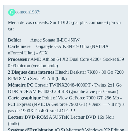
comeon1987:
Merci de vos conseils. Sur LDLC (j’ai plus confiance) j’ai vu
ça :
Boîtier
Antec Sonata II-EC 450W
Carte mère
Gigabyte GA-K8NF-9 Ultra (NVIDIA
nForce4 Ultra) - ATX
Processeur
AMD Athlon 64 X2 Dual-Core 4200+ Socket 939
0.09 micron (version boîte)
2 Disques durs internes
Hitachi Deskstar 7K80 - 80 Go 7200
RPM 8 Mo Serial ATA II (bulk)
Mémoire PC
Corsair TWINX2048-4000PT - Twinx 2x1 Go
DDR-SDRAM PC4000 3-4-4-8 (garantie à vie par Corsair)
Carte graphique
Point of View GeForce 7900 GT 256 Mo -
PCI Express (NVIDIA GeForce 7900 GT) + Jeux —> Il n’y a
pas de 1900XT a 400  sur LDLC !!!
Lecteur DVD-ROM
ASUSTeK Lecteur DVD 16x Noir
(bulk)
Système d’Exploitation (O.S)
Microsoft Windows XP Edition