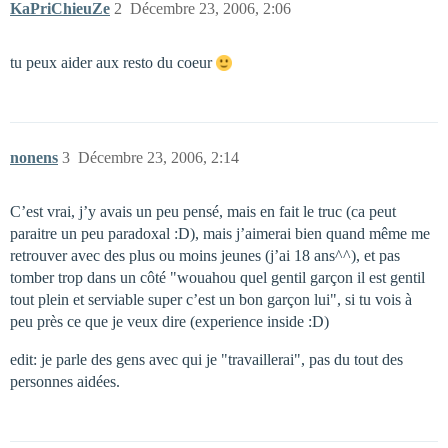
KaPriChieuZe
2
Décembre 23, 2006, 2:06
tu peux aider aux resto du coeur
nonens
3
Décembre 23, 2006, 2:14
C’est vrai, j’y avais un peu pensé, mais en fait le truc (ca peut
paraitre un peu paradoxal :D), mais j’aimerai bien quand même me
retrouver avec des plus ou moins jeunes (j’ai 18 ans^^), et pas
tomber trop dans un côté "wouahou quel gentil garçon il est gentil
tout plein et serviable super c’est un bon garçon lui", si tu vois à
peu près ce que je veux dire (experience inside :D)
edit: je parle des gens avec qui je "travaillerai", pas du tout des
personnes aidées.