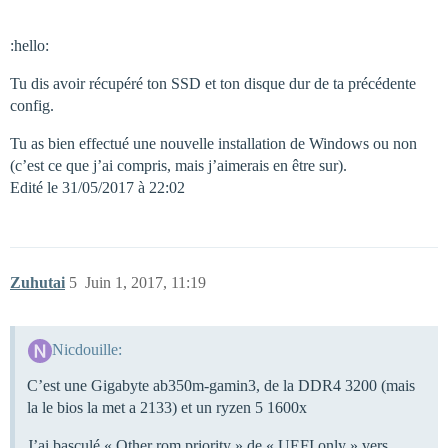
:hello:
Tu dis avoir récupéré ton SSD et ton disque dur de ta précédente
config.
Tu as bien effectué une nouvelle installation de Windows ou non
(c’est ce que j’ai compris, mais j’aimerais en être sur).
Edité le 31/05/2017 à 22:02
Zuhutai
5
Juin 1, 2017, 11:19
Nicdouille:
C’est une Gigabyte ab350m-gamin3, de la DDR4 3200 (mais
la le bios la met a 2133) et un ryzen 5 1600x
J’ai basculé « Other rom priority » de « UEFI only » vers