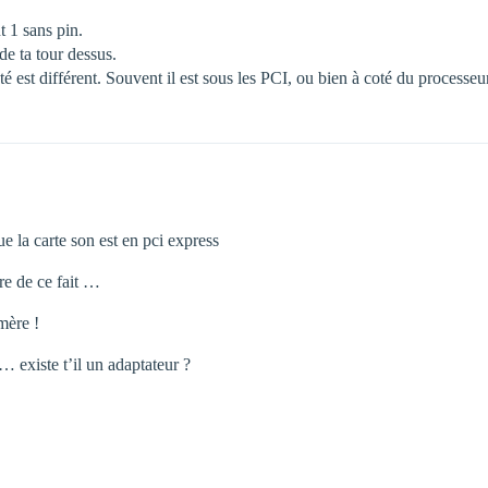
t 1 sans pin.
e ta tour dessus.
 est différent. Souvent il est sous les PCI, ou bien à coté du processeu
e la carte son est en pci express
tre de ce fait …
 mère !
… existe t’il un adaptateur ?