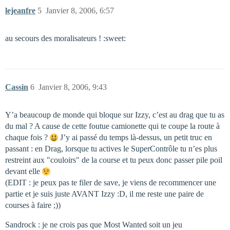
lejeanfre
5
Janvier 8, 2006, 6:57
au secours des moralisateurs ! :sweet:
Cassin
6
Janvier 8, 2006, 9:43
Y’a beaucoup de monde qui bloque sur Izzy, c’est au drag que tu as
du mal ? A cause de cette foutue camionette qui te coupe la route à
chaque fois ?
J’y ai passé du temps là-dessus, un petit truc en
passant : en Drag, lorsque tu actives le SuperContrôle tu n’es plus
restreint aux "couloirs" de la course et tu peux donc passer pile poil
devant elle
(EDIT : je peux pas te filer de save, je viens de recommencer une
partie et je suis juste AVANT Izzy :D, il me reste une paire de
courses à faire ;))
Sandrock : je ne crois pas que Most Wanted soit un jeu