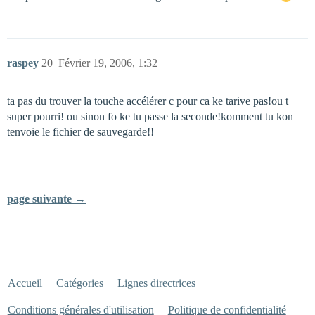
raspey
20
Février 19, 2006, 1:32
ta pas du trouver la touche accélérer c pour ca ke tarive pas!ou t
super pourri! ou sinon fo ke tu passe la seconde!komment tu kon
tenvoie le fichier de sauvegarde!!
page suivante →
Accueil
Catégories
Lignes directrices
Conditions générales d'utilisation
Politique de confidentialité