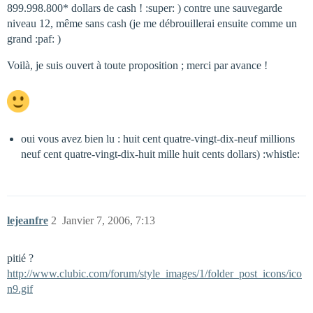
899.998.800* dollars de cash ! :super: ) contre une sauvegarde
niveau 12, même sans cash (je me débrouillerai ensuite comme un
grand :paf: )
Voilà, je suis ouvert à toute proposition ; merci par avance !
oui vous avez bien lu : huit cent quatre-vingt-dix-neuf millions
neuf cent quatre-vingt-dix-huit mille huit cents dollars) :whistle:
lejeanfre
2
Janvier 7, 2006, 7:13
pitié ?
http://www.clubic.com/forum/style_images/1/folder_post_icons/ico
n9.gif